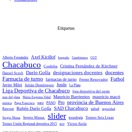
Etiquetas
Axel Kicillof
Alberto Fernández
bragado
Cambiemos
CGT
Chacabuco
Cristina Fernández de Kirchner
Cordoba
docentes
Darío Golía
designaciones docentes
Daniel Scioli
Farmacia de turno
Futbol
farmacias de turno
Frente Renovador
Junín
Javier Milei
Julián Domínguez
La Plata
Liga Deportiva de Chacabuco
liga deportiva del oeste
Mauricio Barrientos
mauricio macri
María Eugenia Vidal
mar del plata
provincia de Buenos Aires
Pro
PASO
paro
Papa Francisco
música
SAD Chacabuco
Rubén Darío Golía
salud
Rawson
seguridad
slider
Sergio Massa.
Torneo Seis Ligas
Sergio Massa
tecnología
ucr
Víctor Aiola
Torneo Unión Regional deportiva 2015