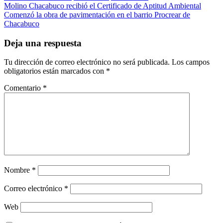
Navegación
Molino Chacabuco recibió el Certificado de Aptitud Ambiental
Comenzó la obra de pavimentación en el barrio Procrear de
de
Chacabuco
entradas
Deja una respuesta
Tu dirección de correo electrónico no será publicada.
Los campos
obligatorios están marcados con
*
Comentario
*
Nombre
*
Correo electrónico
*
Web