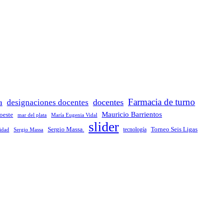
Farmacia de turno
docentes
a
designaciones docentes
Mauricio Barrientos
 oeste
María Eugenia Vidal
mar del plata
slider
Sergio Massa.
Torneo Seis Ligas
idad
Sergio Massa
tecnología