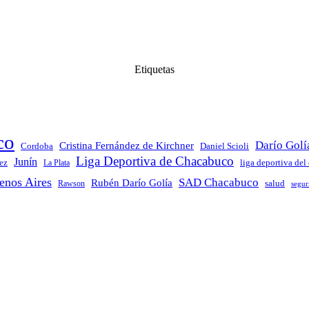
Etiquetas
co
Darío Golí
Cristina Fernández de Kirchner
Daniel Scioli
Cordoba
Liga Deportiva de Chacabuco
Junín
ez
La Plata
liga deportiva del
enos Aires
SAD Chacabuco
Rubén Darío Golía
salud
Rawson
segur