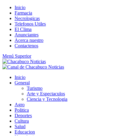
Saltar
Inicio
al
Farmacia
contenido
Necrologicas
Telefonos Utiles
El Clima
Anunciantes
Acerca nuestro
Contactenos
Menú Superior
Inicio
General
Turismo
Arte y Espectaculos
Ciencia y Tecnologia
Agro
Politica
Deportes
Cultura
Salud
Educacion