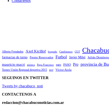
Contactenos
Chacabu
Axel Kicillof
Alberto Fernández
bragado
Cambiemos
CGT
Futbol
Javier Milei
farmacias de turno
Frente Renovador
Julián Domíngu
provincia de Bu
Pro
mauricio macri
PASO
paro
Papa Francisco
música
ucr
Víctor Aiola
Torneo Unión Regional deportiva 2015
SEGUINOS EN TWITTER
Tweets by chacabuco_noti
CONTACTENOS
A
redaccion@chacabuconoticias.com.ar