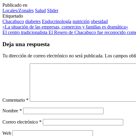
Publicado en
Locales/Zonales
Salud
Slider
Etiquetado
Chacabuco
diabetes
Endocrinología
nutrición
obesidad
Navegación
«La situación de las empresas, comercios y familias es dramática»
El centro tradicionalista El Resero de Chacabuco fue reconocido com
de
entradas
Deja una respuesta
Tu dirección de correo electrónico no será publicada.
Los campos obli
Comentario
*
Nombre
*
Correo electrónico
*
Web