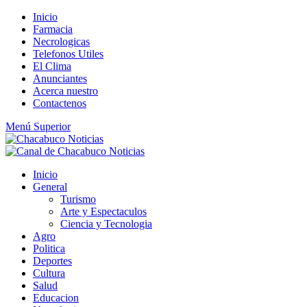
Saltar
Inicio
al
Farmacia
contenido
Necrologicas
Telefonos Utiles
El Clima
Anunciantes
Acerca nuestro
Contactenos
Menú Superior
Inicio
General
Turismo
Arte y Espectaculos
Ciencia y Tecnologia
Agro
Politica
Deportes
Cultura
Salud
Educacion