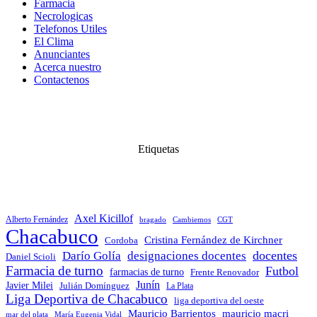
Farmacia
Necrologicas
Telefonos Utiles
El Clima
Anunciantes
Acerca nuestro
Contactenos
Etiquetas
Axel Kicillof
Alberto Fernández
bragado
Cambiemos
CGT
Chacabuco
Cristina Fernández de Kirchner
Cordoba
docentes
Darío Golía
designaciones docentes
Daniel Scioli
Farmacia de turno
Futbol
farmacias de turno
Frente Renovador
Junín
Javier Milei
Julián Domínguez
La Plata
Liga Deportiva de Chacabuco
liga deportiva del oeste
Mauricio Barrientos
mauricio macri
María Eugenia Vidal
mar del plata