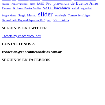
provincia de Buenos Aires
Pro
PASO
paro
Papa Francisco
música
SAD Chacabuco
Rubén Darío Golía
salud
Rawson
seguridad
slider
Sergio Massa.
Torneo Seis Ligas
Sergio Massa
tecnología
ucr
Víctor Aiola
Torneo Unión Regional deportiva 2015
SEGUINOS EN TWITTER
Tweets by chacabuco_noti
CONTACTENOS
A
redaccion@chacabuconoticias.com.ar
SEGUINOS EN FACEBOOK