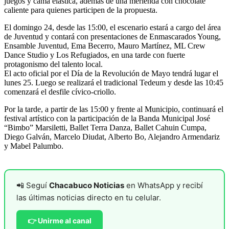
juegos y cama elástica, además de una merienda con chocolate
caliente para quienes participen de la propuesta.
El domingo 24, desde las 15:00, el escenario estará a cargo del área
de Juventud y contará con presentaciones de Enmascarados Young,
Ensamble Juventud, Ema Becerro, Mauro Martínez, ML Crew
Dance Studio y Los Refugiados, en una tarde con fuerte
protagonismo del talento local.
El acto oficial por el Día de la Revolución de Mayo tendrá lugar el
lunes 25. Luego se realizará el tradicional Tedeum y desde las 10:45
comenzará el desfile cívico-criollo.
Por la tarde, a partir de las 15:00 y frente al Municipio, continuará el
festival artístico con la participación de la Banda Municipal José
“Bimbo” Marsiletti, Ballet Terra Danza, Ballet Cahuin Cumpa,
Diego Galván, Marcelo Diudat, Alberto Bo, Alejandro Armendariz
y Mabel Palumbo.
📲 Seguí
Chacabuco Noticias
en WhatsApp y recibí
las últimas noticias directo en tu celular.
👉 Unirme al canal