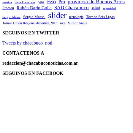
provincia de Buenos Aires
Pro
PASO
paro
Papa Francisco
música
SAD Chacabuco
Rubén Darío Golía
salud
Rawson
seguridad
slider
Sergio Massa.
Torneo Seis Ligas
Sergio Massa
tecnología
ucr
Víctor Aiola
Torneo Unión Regional deportiva 2015
SEGUINOS EN TWITTER
Tweets by chacabuco_noti
CONTACTENOS
A
redaccion@chacabuconoticias.com.ar
SEGUINOS EN FACEBOOK