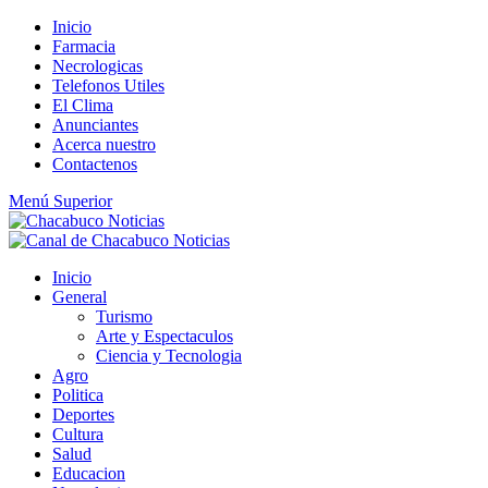
Saltar
Inicio
al
Farmacia
contenido
Necrologicas
Telefonos Utiles
El Clima
Anunciantes
Acerca nuestro
Contactenos
Menú Superior
Inicio
General
Turismo
Arte y Espectaculos
Ciencia y Tecnologia
Agro
Politica
Deportes
Cultura
Salud
Educacion