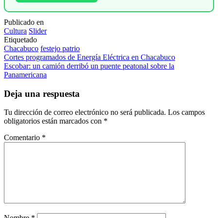
Publicado en
Cultura
Slider
Etiquetado
Chacabuco
festejo patrio
Navegación
Cortes programados de Energía Eléctrica en Chacabuco
Escobar: un camión derribó un puente peatonal sobre la
de
Panamericana
entradas
Deja una respuesta
Tu dirección de correo electrónico no será publicada.
Los campos
obligatorios están marcados con
*
Comentario
*
Nombre
*