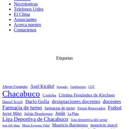
Necrologicas
Telefonos Utiles
El Clima
Anunciantes
Acerca nuestro
Contactenos
Etiquetas
Axel Kicillof
Alberto Fernández
bragado
Cambiemos
CGT
Chacabuco
Cristina Fernández de Kirchner
Cordoba
docentes
Darío Golía
designaciones docentes
Daniel Scioli
Farmacia de turno
Futbol
farmacias de turno
Frente Renovador
Junín
Javier Milei
Julián Domínguez
La Plata
Liga Deportiva de Chacabuco
liga deportiva del oeste
Mauricio Barrientos
mauricio macri
María Eugenia Vidal
mar del plata