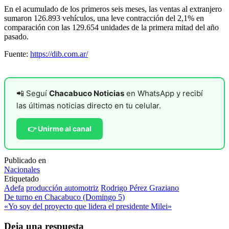
En el acumulado de los primeros seis meses, las ventas al extranjero
sumaron 126.893 vehículos, una leve contracción del 2,1% en
comparación con las 129.654 unidades de la primera mitad del año
pasado.
Fuente:
https://dib.com.ar/
📲 Seguí
Chacabuco Noticias
en WhatsApp y recibí
las últimas noticias directo en tu celular.
👉 Unirme al canal
Publicado en
Nacionales
Etiquetado
Adefa
producción automotriz
Rodrigo Pérez Graziano
Navegación
De turno en Chacabuco (Domingo 5)
«Yo soy del proyecto que lidera el presidente Milei»
de
entradas
Deja una respuesta