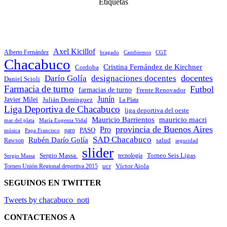
Etiquetas
Axel Kicillof
Alberto Fernández
bragado
Cambiemos
CGT
Chacabuco
Cristina Fernández de Kirchner
Cordoba
docentes
Darío Golía
designaciones docentes
Daniel Scioli
Farmacia de turno
Futbol
farmacias de turno
Frente Renovador
Junín
Javier Milei
Julián Domínguez
La Plata
Liga Deportiva de Chacabuco
liga deportiva del oeste
Mauricio Barrientos
mauricio macri
María Eugenia Vidal
mar del plata
provincia de Buenos Aires
Pro
PASO
paro
Papa Francisco
música
SAD Chacabuco
Rubén Darío Golía
salud
Rawson
seguridad
slider
Sergio Massa.
Torneo Seis Ligas
Sergio Massa
tecnología
ucr
Víctor Aiola
Torneo Unión Regional deportiva 2015
SEGUINOS EN TWITTER
Tweets by chacabuco_noti
CONTACTENOS
A