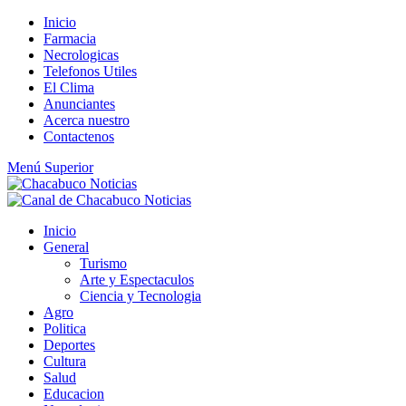
Saltar
Inicio
al
Farmacia
contenido
Necrologicas
Telefonos Utiles
El Clima
Anunciantes
Acerca nuestro
Contactenos
Menú Superior
Inicio
General
Turismo
Arte y Espectaculos
Ciencia y Tecnologia
Agro
Politica
Deportes
Cultura
Salud
Educacion