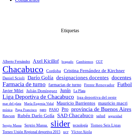
Etiquetas
Axel Kicillof
Alberto Fernández
bragado
Cambiemos
CGT
Chacabuco
Cristina Fernández de Kirchner
Cordoba
docentes
Darío Golía
designaciones docentes
Daniel Scioli
Farmacia de turno
Futbol
farmacias de turno
Frente Renovador
Junín
Javier Milei
Julián Domínguez
La Plata
Liga Deportiva de Chacabuco
liga deportiva del oeste
Mauricio Barrientos
mauricio macri
María Eugenia Vidal
mar del plata
provincia de Buenos Aires
Pro
PASO
paro
Papa Francisco
música
SAD Chacabuco
Rubén Darío Golía
salud
Rawson
seguridad
slider
Sergio Massa.
Torneo Seis Ligas
Sergio Massa
tecnología
ucr
Víctor Aiola
Torneo Unión Regional deportiva 2015