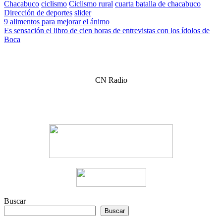
Chacabuco
ciclismo
Ciclismo rural
cuarta batalla de chacabuco
Dirección de deportes
slider
Navegación
9 alimentos para mejorar el ánimo
Es sensación el libro de cien horas de entrevistas con los ídolos de
de
Boca
entradas
CN Radio
Buscar
Buscar