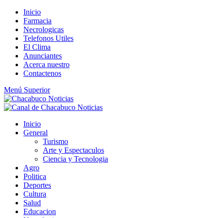
Saltar
Inicio
al
Farmacia
contenido
Necrologicas
Telefonos Utiles
El Clima
Anunciantes
Acerca nuestro
Contactenos
Menú Superior
Inicio
General
Turismo
Arte y Espectaculos
Ciencia y Tecnologia
Agro
Politica
Deportes
Cultura
Salud
Educacion