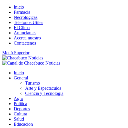
Saltar
Inicio
al
Farmacia
contenido
Necrologicas
Telefonos Utiles
El Clima
Anunciantes
Acerca nuestro
Contactenos
Menú Superior
Inicio
General
Turismo
Arte y Espectaculos
Ciencia y Tecnologia
Agro
Politica
Deportes
Cultura
Salud
Educacion