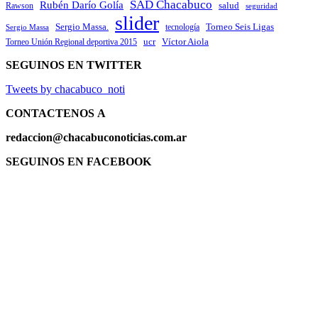
SAD Chacabuco
Rubén Darío Golía
salud
Rawson
seguridad
slider
Sergio Massa.
Torneo Seis Ligas
Sergio Massa
tecnología
ucr
Víctor Aiola
Torneo Unión Regional deportiva 2015
SEGUINOS EN TWITTER
Tweets by chacabuco_noti
CONTACTENOS
A
redaccion@chacabuconoticias.com.ar
SEGUINOS EN FACEBOOK