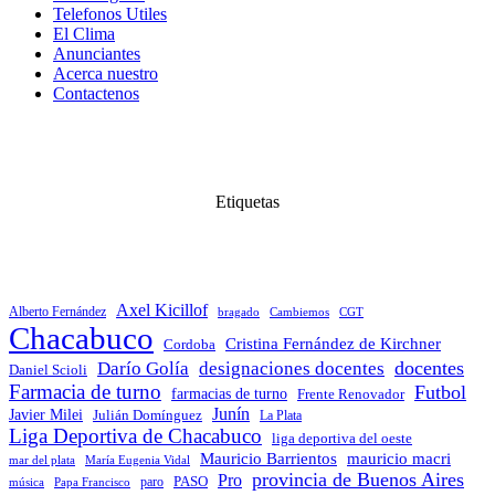
Telefonos Utiles
El Clima
Anunciantes
Acerca nuestro
Contactenos
Etiquetas
Axel Kicillof
Alberto Fernández
bragado
Cambiemos
CGT
Chacabuco
Cristina Fernández de Kirchner
Cordoba
docentes
Darío Golía
designaciones docentes
Daniel Scioli
Farmacia de turno
Futbol
farmacias de turno
Frente Renovador
Junín
Javier Milei
Julián Domínguez
La Plata
Liga Deportiva de Chacabuco
liga deportiva del oeste
Mauricio Barrientos
mauricio macri
María Eugenia Vidal
mar del plata
provincia de Buenos Aires
Pro
PASO
paro
Papa Francisco
música