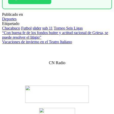
Publicado en
Deportes
Etiquetado
Chacabuco
Futbol
slider
sub 11
Torneo Seis Ligas
Navegación
“Con buena fe de los fondos buitre y actitud racional de Griesa, se
puede resolver el litigio”
de
Vacaciones de invierno en el Teatro Italiano
entradas
CN Radio