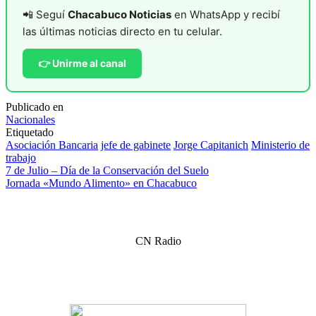
📲 Seguí
Chacabuco Noticias
en WhatsApp y recibí
las últimas noticias directo en tu celular.
👉 Unirme al canal
Publicado en
Nacionales
Etiquetado
Asociación Bancaria
jefe de gabinete
Jorge Capitanich
Ministerio de
trabajo
Navegación
7 de Julio – Día de la Conservación del Suelo
Jornada «Mundo Alimento» en Chacabuco
de
entradas
CN Radio