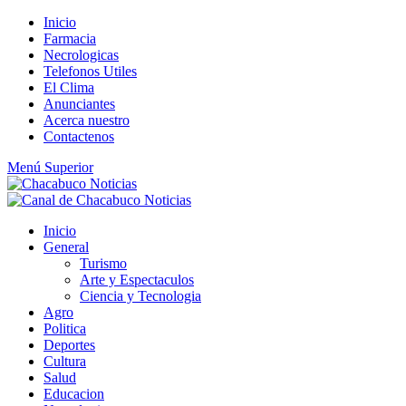
Saltar
Inicio
al
Farmacia
contenido
Necrologicas
Telefonos Utiles
El Clima
Anunciantes
Acerca nuestro
Contactenos
Menú Superior
Inicio
General
Turismo
Arte y Espectaculos
Ciencia y Tecnologia
Agro
Politica
Deportes
Cultura
Salud
Educacion