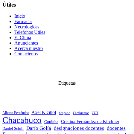
Ùtiles
Inicio
Farmacia
Necrologicas
Telefonos Utiles
El Clima
Anunciantes
Acerca nuestro
Contactenos
Etiquetas
Axel Kicillof
Alberto Fernández
bragado
Cambiemos
CGT
Chacabuco
Cristina Fernández de Kirchner
Cordoba
docentes
Darío Golía
designaciones docentes
Daniel Scioli