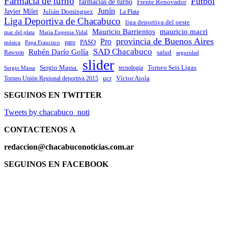
Farmacia de turno
Futbol
farmacias de turno
Frente Renovador
Junín
Javier Milei
Julián Domínguez
La Plata
Liga Deportiva de Chacabuco
liga deportiva del oeste
Mauricio Barrientos
mauricio macri
María Eugenia Vidal
mar del plata
provincia de Buenos Aires
Pro
PASO
paro
Papa Francisco
música
SAD Chacabuco
Rubén Darío Golía
salud
Rawson
seguridad
slider
Sergio Massa.
Torneo Seis Ligas
Sergio Massa
tecnología
ucr
Víctor Aiola
Torneo Unión Regional deportiva 2015
SEGUINOS EN TWITTER
Tweets by chacabuco_noti
CONTACTENOS
A
redaccion@chacabuconoticias.com.ar
SEGUINOS EN FACEBOOK