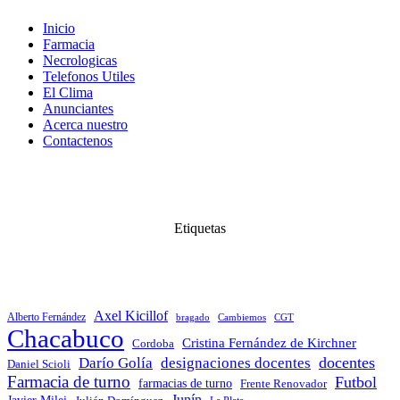
Inicio
Farmacia
Necrologicas
Telefonos Utiles
El Clima
Anunciantes
Acerca nuestro
Contactenos
Etiquetas
Axel Kicillof
Alberto Fernández
bragado
Cambiemos
CGT
Chacabuco
Cristina Fernández de Kirchner
Cordoba
docentes
Darío Golía
designaciones docentes
Daniel Scioli
Farmacia de turno
Futbol
farmacias de turno
Frente Renovador
Junín