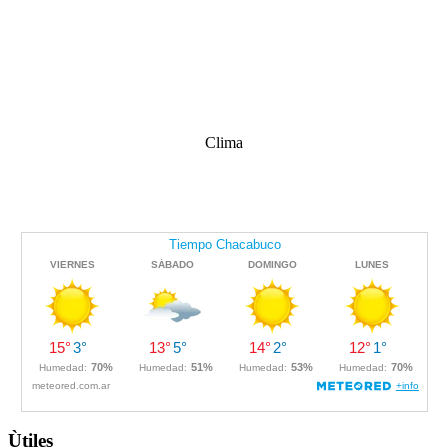
Clima
Ùtiles