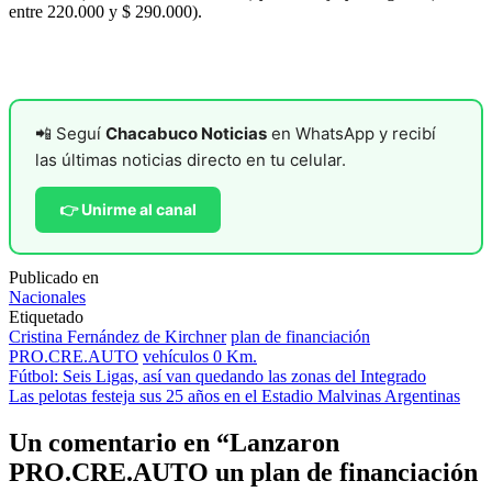
entre 220.000 y $ 290.000).
📲 Seguí
Chacabuco Noticias
en WhatsApp y recibí
las últimas noticias directo en tu celular.
👉 Unirme al canal
Publicado en
Nacionales
Etiquetado
Cristina Fernández de Kirchner
plan de financiación
PRO.CRE.AUTO
vehículos 0 Km.
Navegación
Fútbol: Seis Ligas, así van quedando las zonas del Integrado
Las pelotas festeja sus 25 años en el Estadio Malvinas Argentinas
de
entradas
Un comentario en “
Lanzaron
PRO.CRE.AUTO un plan de financiación