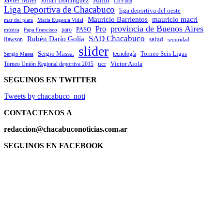
Javier Milei
Julián Domínguez
La Plata
Liga Deportiva de Chacabuco
liga deportiva del oeste
Mauricio Barrientos
mauricio macri
María Eugenia Vidal
mar del plata
provincia de Buenos Aires
Pro
PASO
paro
Papa Francisco
música
SAD Chacabuco
Rubén Darío Golía
salud
Rawson
seguridad
slider
Sergio Massa.
Torneo Seis Ligas
Sergio Massa
tecnología
ucr
Víctor Aiola
Torneo Unión Regional deportiva 2015
SEGUINOS EN TWITTER
Tweets by chacabuco_noti
CONTACTENOS
A
redaccion@chacabuconoticias.com.ar
SEGUINOS EN FACEBOOK