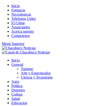
Saltar
Inicio
al
Farmacia
contenido
Necrologicas
Telefonos Utiles
El Clima
Anunciantes
Acerca nuestro
Contactenos
Menú Superior
Inicio
General
Turismo
Arte y Espectaculos
Ciencia y Tecnologia
Agro
Politica
Deportes
Cultura
Salud
Educacion