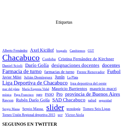
Etiquetas
Axel Kicillof
Alberto Fernández
bragado
Cambiemos
CGT
Chacabuco
Cristina Fernández de Kirchner
Cordoba
docentes
Darío Golía
designaciones docentes
Daniel Scioli
Farmacia de turno
Futbol
farmacias de turno
Frente Renovador
Junín
Javier Milei
Julián Domínguez
La Plata
Liga Deportiva de Chacabuco
liga deportiva del oeste
Mauricio Barrientos
mauricio macri
María Eugenia Vidal
mar del plata
provincia de Buenos Aires
Pro
PASO
paro
Papa Francisco
música
SAD Chacabuco
Rubén Darío Golía
salud
Rawson
seguridad
slider
Sergio Massa.
Torneo Seis Ligas
Sergio Massa
tecnología
ucr
Víctor Aiola
Torneo Unión Regional deportiva 2015
SEGUINOS EN TWITTER