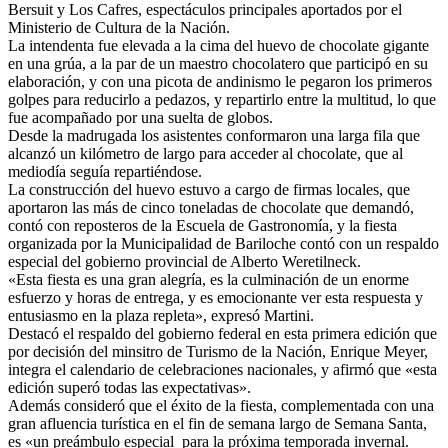
Bersuit y Los Cafres, espectáculos principales aportados por el
Ministerio de Cultura de la Nación.
La intendenta fue elevada a la cima del huevo de chocolate gigante
en una grúa, a la par de un maestro chocolatero que participó en su
elaboración, y con una picota de andinismo le pegaron los primeros
golpes para reducirlo a pedazos, y repartirlo entre la multitud, lo que
fue acompañado por una suelta de globos.
Desde la madrugada los asistentes conformaron una larga fila que
alcanzó un kilómetro de largo para acceder al chocolate, que al
mediodía seguía repartiéndose.
La construcción del huevo estuvo a cargo de firmas locales, que
aportaron las más de cinco toneladas de chocolate que demandó,
contó con reposteros de la Escuela de Gastronomía, y la fiesta
organizada por la Municipalidad de Bariloche contó con un respaldo
especial del gobierno provincial de Alberto Weretilneck.
«Esta fiesta es una gran alegría, es la culminación de un enorme
esfuerzo y horas de entrega, y es emocionante ver esta respuesta y
entusiasmo en la plaza repleta», expresó Martini.
Destacó el respaldo del gobierno federal en esta primera edición que
por decisión del minsitro de Turismo de la Nación, Enrique Meyer,
integra el calendario de celebraciones nacionales, y afirmó que «esta
edición superó todas las expectativas».
Además consideró que el éxito de la fiesta, complementada con una
gran afluencia turística en el fin de semana largo de Semana Santa,
es «un preámbulo especial para la próxima temporada invernal.