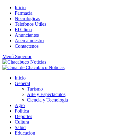
Saltar
Inicio
al
Farmacia
contenido
Necrologicas
Telefonos Utiles
El Clima
Anunciantes
Acerca nuestro
Contactenos
Menú Superior
Inicio
General
Turismo
Arte y Espectaculos
Ciencia y Tecnologia
Agro
Politica
Deportes
Cultura
Salud
Educacion