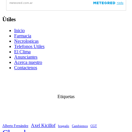
Ùtiles
Inicio
Farmacia
Necrologicas
Telefonos Utiles
El Clima
Anunciantes
Acerca nuestro
Contactenos
Etiquetas
Axel Kicillof
Alberto Fernández
bragado
Cambiemos
CGT