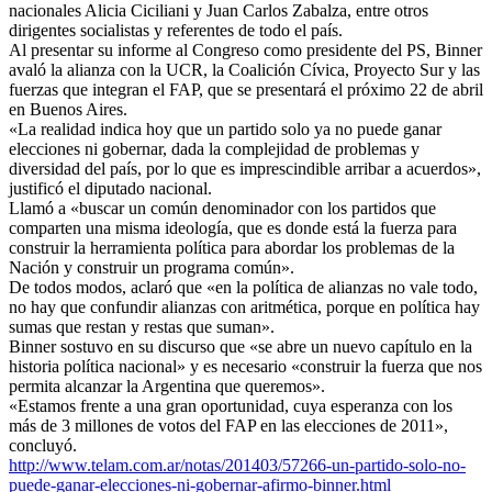
nacionales Alicia Ciciliani y Juan Carlos Zabalza, entre otros
dirigentes socialistas y referentes de todo el país.
Al presentar su informe al Congreso como presidente del PS, Binner
avaló la alianza con la UCR, la Coalición Cívica, Proyecto Sur y las
fuerzas que integran el FAP, que se presentará el próximo 22 de abril
en Buenos Aires.
«La realidad indica hoy que un partido solo ya no puede ganar
elecciones ni gobernar, dada la complejidad de problemas y
diversidad del país, por lo que es imprescindible arribar a acuerdos»,
justificó el diputado nacional.
Llamó a «buscar un común denominador con los partidos que
comparten una misma ideología, que es donde está la fuerza para
construir la herramienta política para abordar los problemas de la
Nación y construir un programa común».
De todos modos, aclaró que «en la política de alianzas no vale todo,
no hay que confundir alianzas con aritmética, porque en política hay
sumas que restan y restas que suman».
Binner sostuvo en su discurso que «se abre un nuevo capítulo en la
historia política nacional» y es necesario «construir la fuerza que nos
permita alcanzar la Argentina que queremos».
«Estamos frente a una gran oportunidad, cuya esperanza con los
más de 3 millones de votos del FAP en las elecciones de 2011»,
concluyó.
http://www.telam.com.ar/notas/201403/57266-un-partido-solo-no-
puede-ganar-elecciones-ni-gobernar-afirmo-binner.html