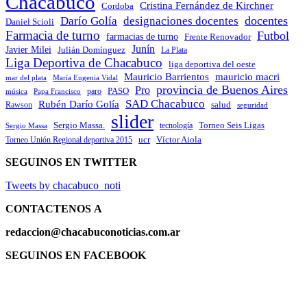
Chacabuco
Cristina Fernández de Kirchner
Cordoba
docentes
Darío Golía
designaciones docentes
Daniel Scioli
Farmacia de turno
Futbol
farmacias de turno
Frente Renovador
Junín
Javier Milei
Julián Domínguez
La Plata
Liga Deportiva de Chacabuco
liga deportiva del oeste
Mauricio Barrientos
mauricio macri
María Eugenia Vidal
mar del plata
provincia de Buenos Aires
Pro
PASO
paro
Papa Francisco
música
SAD Chacabuco
Rubén Darío Golía
salud
Rawson
seguridad
slider
Sergio Massa.
Torneo Seis Ligas
Sergio Massa
tecnología
ucr
Víctor Aiola
Torneo Unión Regional deportiva 2015
SEGUINOS EN TWITTER
Tweets by chacabuco_noti
CONTACTENOS
A
redaccion@chacabuconoticias.com.ar
SEGUINOS EN FACEBOOK