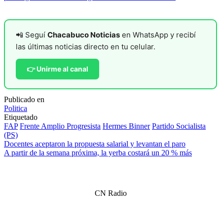
📲 Seguí
Chacabuco Noticias
en WhatsApp y recibí
las últimas noticias directo en tu celular.
👉 Unirme al canal
Publicado en
Politica
Etiquetado
FAP
Frente Amplio Progresista
Hermes Binner
Partido Socialista
(PS)
Navegación
Docentes aceptaron la propuesta salarial y levantan el paro
A partir de la semana próxima, la yerba costará un 20 % más
de
entradas
CN Radio