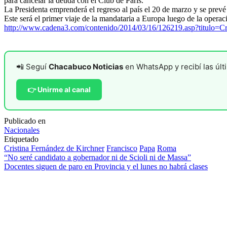
para cancelar la deuda con el Club de París.
La Presidenta emprenderá el regreso al país el 20 de marzo y se prevé 
Este será el primer viaje de la mandataria a Europa luego de la operac
http://www.cadena3.com/contenido/2014/03/16/126219.asp?titulo=Cr
📲 Seguí
Chacabuco Noticias
en WhatsApp y recibí las últi
👉 Unirme al canal
Publicado en
Nacionales
Etiquetado
Cristina Fernández de Kirchner
Francisco
Papa
Roma
Navegación
“No seré candidato a gobernador ni de Scioli ni de Massa”
Docentes siguen de paro en Provincia y el lunes no habrá clases
de
entradas