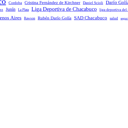
co
Darío Golí
Cristina Fernández de Kirchner
Daniel Scioli
Cordoba
Liga Deportiva de Chacabuco
Junín
ez
La Plata
liga deportiva del
enos Aires
SAD Chacabuco
Rubén Darío Golía
salud
Rawson
segur