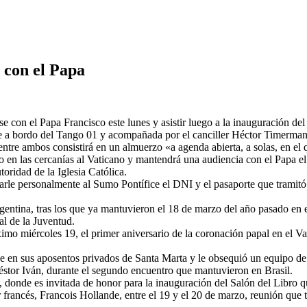
 con el Papa
 con el Papa Francisco este lunes y asistir luego a la inauguración del
que a bordo del Tango 01 y acompañada por el canciller Héctor Timerman
entre ambos consistirá en un almuerzo «a agenda abierta, a solas, en el
o en las cercanías al Vaticano y mantendrá una audiencia con el Papa el
ridad de la Iglesia Católica.
arle personalmente al Sumo Pontífice el DNI y el pasaporte que tramit
argentina, tras los que ya mantuvieron el 18 de marzo del año pasado en 
al de la Juventud.
róximo miércoles 19, el primer aniversario de la coronación papal en el 
ce en sus aposentos privados de Santa Marta y le obsequió un equipo de
Néstor Iván, durante el segundo encuentro que mantuvieron en Brasil.
, donde es invitada de honor para la inauguración del Salón del Libro qu
r francés, Francois Hollande, entre el 19 y el 20 de marzo, reunión que