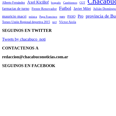
Chacabu
Axel Kicillof
Alberto Fernández
bragado
Cambiemos
CGT
Futbol
Javier Milei
farmacias de turno
Frente Renovador
Julián Domíngu
provincia de Bu
Pro
mauricio macri
PASO
paro
Papa Francisco
música
ucr
Víctor Aiola
Torneo Unión Regional deportiva 2015
SEGUINOS EN TWITTER
Tweets by chacabuco_noti
CONTACTENOS
A
redaccion@chacabuconoticias.com.ar
SEGUINOS EN FACEBOOK