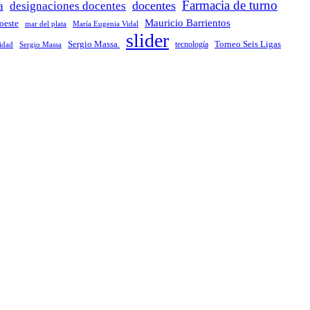
Farmacia de turno
docentes
a
designaciones docentes
Mauricio Barrientos
 oeste
María Eugenia Vidal
mar del plata
slider
Sergio Massa.
Torneo Seis Ligas
idad
Sergio Massa
tecnología