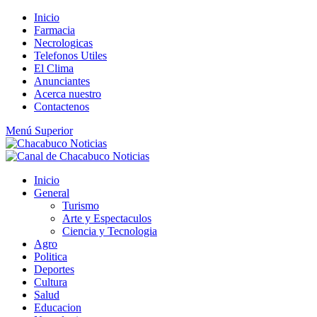
Saltar
Inicio
al
Farmacia
contenido
Necrologicas
Telefonos Utiles
El Clima
Anunciantes
Acerca nuestro
Contactenos
Menú Superior
Inicio
General
Turismo
Arte y Espectaculos
Ciencia y Tecnologia
Agro
Politica
Deportes
Cultura
Salud
Educacion