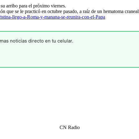
su arribo para el próximo viernes.
ión que se le practicó en octubre pasado, a raíz de un hematoma craneal
istina-llego-a-Roma-y-manana-se-reunira-con-el-Papa
mas noticias directo en tu celular.
CN Radio