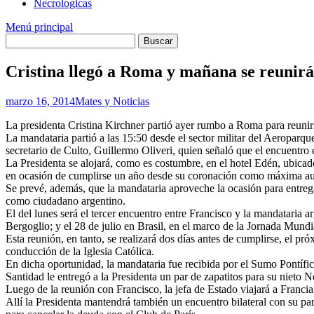
Necrologicas
Menú principal
Cristina llegó a Roma y mañana se reunirá
marzo 16, 2014
Mates y Noticias
La presidenta Cristina Kirchner partió ayer rumbo a Roma para reunirse
La mandataria partió a las 15:50 desde el sector militar del Aeropar
secretario de Culto, Guillermo Oliveri, quien señaló que el encuentro 
La Presidenta se alojará, como es costumbre, en el hotel Edén, ubicad
en ocasión de cumplirse un año desde su coronación como máxima auto
Se prevé, además, que la mandataria aproveche la ocasión para entreg
como ciudadano argentino.
El del lunes será el tercer encuentro entre Francisco y la mandataria 
Bergoglio; y el 28 de julio en Brasil, en el marco de la Jornada Mundi
Esta reunión, en tanto, se realizará dos días antes de cumplirse, el p
conducción de la Iglesia Católica.
En dicha oportunidad, la mandataria fue recibida por el Sumo Pontífi
Santidad le entregó a la Presidenta un par de zapatitos para su nieto 
Luego de la reunión con Francisco, la jefa de Estado viajará a Francia
Allí la Presidenta mantendrá también un encuentro bilateral con su pa