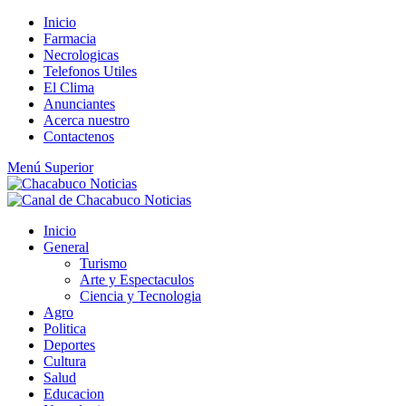
Saltar
Inicio
al
Farmacia
contenido
Necrologicas
Telefonos Utiles
El Clima
Anunciantes
Acerca nuestro
Contactenos
Menú Superior
Inicio
General
Turismo
Arte y Espectaculos
Ciencia y Tecnologia
Agro
Politica
Deportes
Cultura
Salud
Educacion