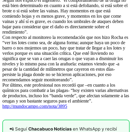
Según nos explicó el ingeniero: “el comportamiento de la oruga no
está bien determinado en cuanto a si está defoliando, si está sobre el
brote o si está sobre las vainas. Hay momentos en que está
comiendo hojas y es menos grave, y momentos en los que come
vainas y ahí sí es grave, es cuando los umbrales de ataques deben
bajar para considerar que el daño es directamente sobre el
rendimiento”.
Con respecto al monitoreo la recomendación que nos hizo Rocha es
“ver los lotes como sea, de alguna forma; aunque haya un poco de
barro o nos mojemos un poco, hay que tratar de llegar a los lotes y
verlos porque es una situación crítica. Que esté lloviendo no
significa que se van a caer las orugas o que vayan a disminuir los
niveles y lo mismo pasa con la arañuela: estamos viendo que -a
pesar de la cantidad de milímetros que cayeron en estos días-
persiste la plaga donde no se hicieron aplicaciones, por eso
recomendamos seguir monitoreando”.
Por último, este profesional nos recordó que –en cuanto a los
químicos para combatir a las plagas- “hoy existen varias alternativas
de productos, incluso los “banda verde”, que afectan solamente a las
orugas y son bastante seguros para el ambiente”.
http://mundocampo.com/nota/3895
📲 Seguí
Chacabuco Noticias
en WhatsApp y recibí