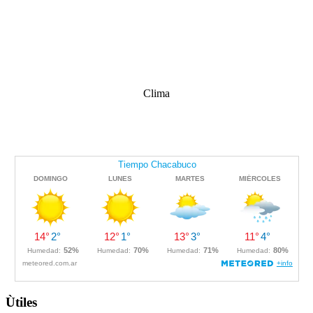
Clima
Ùtiles