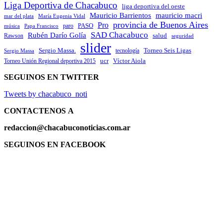
Liga Deportiva de Chacabuco
liga deportiva del oeste
Mauricio Barrientos
mauricio macri
María Eugenia Vidal
mar del plata
provincia de Buenos Aires
Pro
PASO
paro
Papa Francisco
música
SAD Chacabuco
Rubén Darío Golía
salud
Rawson
seguridad
slider
Sergio Massa.
Torneo Seis Ligas
Sergio Massa
tecnología
ucr
Víctor Aiola
Torneo Unión Regional deportiva 2015
SEGUINOS EN TWITTER
Tweets by chacabuco_noti
CONTACTENOS
A
redaccion@chacabuconoticias.com.ar
SEGUINOS EN FACEBOOK