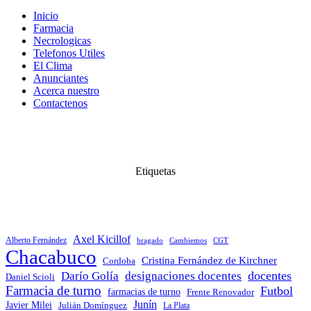
Inicio
Farmacia
Necrologicas
Telefonos Utiles
El Clima
Anunciantes
Acerca nuestro
Contactenos
Etiquetas
Axel Kicillof
Alberto Fernández
bragado
Cambiemos
CGT
Chacabuco
Cristina Fernández de Kirchner
Cordoba
docentes
Darío Golía
designaciones docentes
Daniel Scioli
Farmacia de turno
Futbol
farmacias de turno
Frente Renovador
Junín
Javier Milei
Julián Domínguez
La Plata