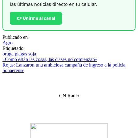
las últimas noticias directo en tu celular.
👉 Unirme al canal
Publicado en
Agro
Etiquetado
oruga
plagas
soja
Navegación
«Como están las cosas, las clases no comienzan»
Rojas: Lanzaron una ambiciosa campaña de ingreso a la policía
de
bonaerense
entradas
CN Radio