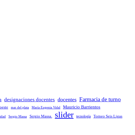
Farmacia de turno
docentes
a
designaciones docentes
Mauricio Barrientos
 oeste
María Eugenia Vidal
mar del plata
slider
Sergio Massa.
Torneo Seis Ligas
idad
Sergio Massa
tecnología