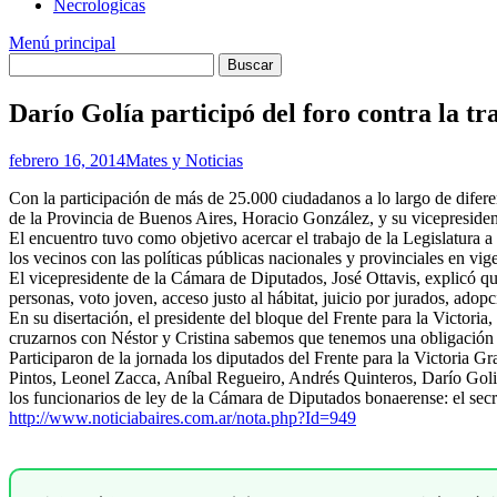
Necrologicas
Menú principal
Darío Golía participó del foro contra la t
febrero 16, 2014
Mates y Noticias
Con la participación de más de 25.000 ciudadanos a lo largo de difer
de la Provincia de Buenos Aires, Horacio González, y su vicepresident
El encuentro tuvo como objetivo acercar el trabajo de la Legislatura a
los vecinos con las políticas públicas nacionales y provinciales en vig
El vicepresidente de la Cámara de Diputados, José Ottavis, explicó q
personas, voto joven, acceso justo al hábitat, juicio por jurados, adop
En su disertación, el presidente del bloque del Frente para la Victori
cruzarnos con Néstor y Cristina sabemos que tenemos una obligación di
Participaron de la jornada los diputados del Frente para la Victoria
Pintos, Leonel Zacca, Aníbal Regueiro, Andrés Quinteros, Darío Gol
los funcionarios de ley de la Cámara de Diputados bonaerense: el secr
http://www.noticiabaires.com.ar/nota.php?Id=949