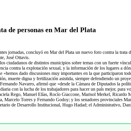
rata de personas en Mar del Plata
entes jornadas, concluyó en Mar del Plata un nuevo foro contra la trata
e, José Ottavis.
 los ciudadanos de distintos municipios sobre temas con un fuerte vínculo
encia contra la explotación sexual, y la información de los lugares a dó
ue «hemos dado discusiones muy importantes en la que participaron todos
ción, muerte digna y fertilización asistida, siempre defendiendo un proye
a, Fernando Navarro, afirmó que «desde la Cámara de Diputados la polític
aria con la lucha de los trabajadores para hacer un país mejor, para vol
 Graciela Rego, Manuel Elías, Rocío Giaccone, Marisol Merkel, Ricardo
ia, Marcelo Torres y Fernando Godoy; y los senadores provinciales Ma
etario de Desarrollo Institucional, Hugo Hadad; el Administrativo, Danie