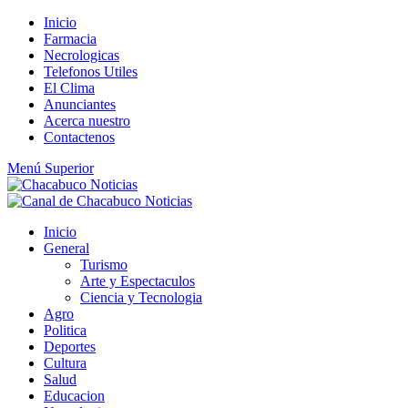
Saltar
Inicio
al
Farmacia
contenido
Necrologicas
Telefonos Utiles
El Clima
Anunciantes
Acerca nuestro
Contactenos
Menú Superior
Inicio
General
Turismo
Arte y Espectaculos
Ciencia y Tecnologia
Agro
Politica
Deportes
Cultura
Salud
Educacion