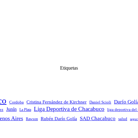
Etiquetas
co
Darío Golí
Cristina Fernández de Kirchner
Daniel Scioli
Cordoba
Liga Deportiva de Chacabuco
Junín
ez
La Plata
liga deportiva del
enos Aires
SAD Chacabuco
Rubén Darío Golía
salud
Rawson
segur