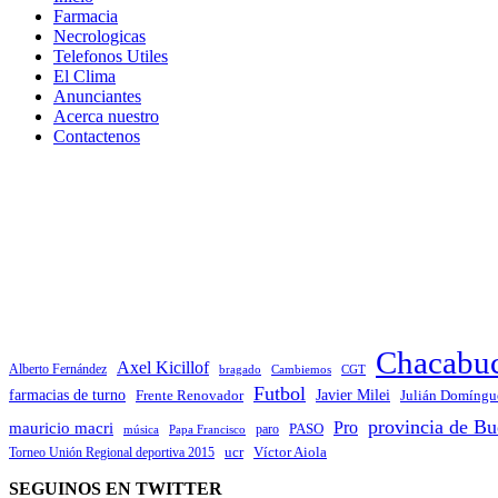
Farmacia
Necrologicas
Telefonos Utiles
El Clima
Anunciantes
Acerca nuestro
Contactenos
Chacabu
Axel Kicillof
Alberto Fernández
bragado
Cambiemos
CGT
Futbol
Javier Milei
farmacias de turno
Frente Renovador
Julián Domíngu
provincia de Bu
Pro
mauricio macri
PASO
paro
Papa Francisco
música
ucr
Víctor Aiola
Torneo Unión Regional deportiva 2015
SEGUINOS EN TWITTER