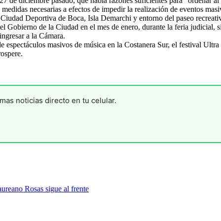
do 27 de diciembre pasado, que había razones suficientes para “ordenar
las medidas necesarias a efectos de impedir la realización de eventos mas
x Ciudad Deportiva de Boca, Isla Demarchi y entorno del paseo recreat
l Gobierno de la Ciudad en el mes de enero, durante la feria judicial, sin
ingresar a la Cámara.
e espectáculos masivos de música en la Costanera Sur, el festival Ultra
rospere.
mas noticias directo en tu celular.
ureano Rosas sigue al frente