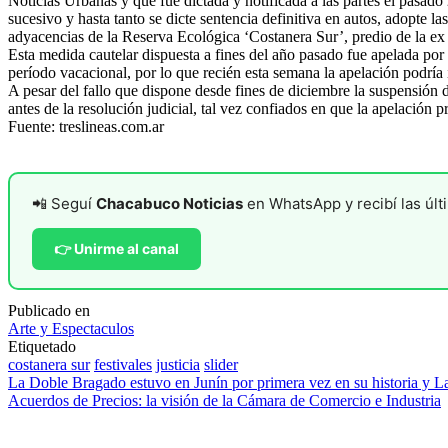
Noticias Urbanas y que fue dictada y notificada a las partes el pasa
sucesivo y hasta tanto se dicte sentencia definitiva en autos, adopte 
adyacencias de la Reserva Ecológica ‘Costanera Sur’, predio de la e
Esta medida cautelar dispuesta a fines del año pasado fue apelada por e
período vacacional, por lo que recién esta semana la apelación podría 
A pesar del fallo que dispone desde fines de diciembre la suspensión d
antes de la resolución judicial, tal vez confiados en que la apelación p
Fuente: treslineas.com.ar
📲 Seguí
Chacabuco Noticias
en WhatsApp y recibí las últi
👉 Unirme al canal
Publicado en
Arte y Espectaculos
Etiquetado
costanera sur
festivales
justicia
slider
Navegación
La Doble Bragado estuvo en Junín por primera vez en su historia y La
Acuerdos de Precios: la visión de la Cámara de Comercio e Industria
de
entradas