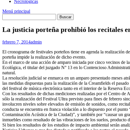
Necrologicas
Menú principal
La justicia porteña prohibió los recitales 
febrero 7, 2014
admin
El cronograma de festivales porteños tiene en agenda la realización de
porteña impide la realización de dicho evento.
En el marco de una acción de amparo iniciada por cinco vecinos de l
Ecológica, el titular del juzgado N° 13 en lo Contencioso Administrati
natural.
La resolución judicial se enmarca en un amparo presentado meses atrá
las medidas dispuestas para la realización de la Creamfields el pasado
del festival de música electrónica tanto en el interior de la Reserva E
Con los resultados de dichas mediciones realizadas por el Centro de Ac
sólo la realización del Festival Ultra previsto para fines de febrero 
involucren niveles sobre elevados de emisión de sonidos, como recitale
conducta se encuentra en franca violación a lo dispuesto por el punto “c
Contaminación Acústica de la Ciudad)”, y también por “causar un grave p
inmuebles como resultado de las vibraciones de los suelos, producto de
Si bien los resultados de los estudios de impacto ambiental serán anal