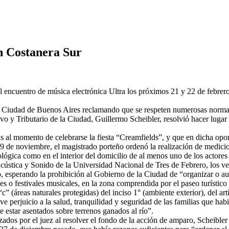
en Costanera Sur
l encuentro de música electrónica Ultra los próximos 21 y 22 de febrero
a Ciudad de Buenos Aires reclamando que se respeten numerosas normat
vo y Tributario de la Ciudad, Guillermo Scheibler, resolvió hacer lugar 
s al momento de celebrarse la fiesta “Creamfields”, y que en dicha opo
 9 de noviembre, el magistrado porteño ordenó la realización de medicion
cológica como en el interior del domicilio de al menos uno de los actore
ústica y Sonido de la Universidad Nacional de Tres de Febrero, los vecin
sino, esperando la prohibición al Gobierno de la Ciudad de “organizar o a
s o festivales musicales, en la zona comprendida por el paseo turístico 
” (áreas naturales protegidas) del inciso 1° (ambiente exterior), del art
erjuicio a la salud, tranquilidad y seguridad de las familias que habitan
 estar asentados sobre terrenos ganados al río”.
izados por el juez al resolver el fondo de la acción de amparo, Scheible