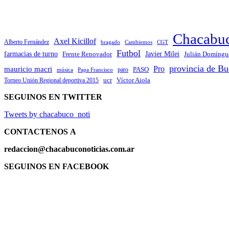
Chacabu
Axel Kicillof
Alberto Fernández
bragado
Cambiemos
CGT
Futbol
Javier Milei
farmacias de turno
Frente Renovador
Julián Domíngu
provincia de Bu
Pro
mauricio macri
PASO
paro
Papa Francisco
música
ucr
Víctor Aiola
Torneo Unión Regional deportiva 2015
SEGUINOS EN TWITTER
Tweets by chacabuco_noti
CONTACTENOS
A
redaccion@chacabuconoticias.com.ar
SEGUINOS EN FACEBOOK