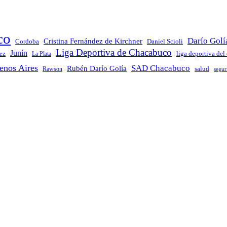
co
Darío Golí
Cristina Fernández de Kirchner
Daniel Scioli
Cordoba
Liga Deportiva de Chacabuco
Junín
ez
La Plata
liga deportiva del
enos Aires
SAD Chacabuco
Rubén Darío Golía
salud
Rawson
segur