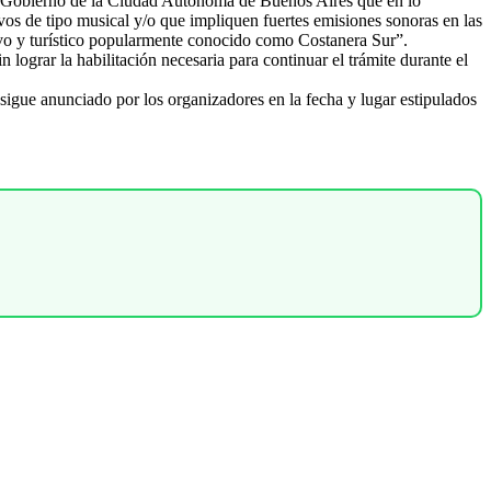
 al Gobierno de la Ciudad Autónoma de Buenos Aires que en lo
ivos de tipo musical y/o que impliquen fuertes emisiones sonoras en las
ivo y turístico popularmente conocido como Costanera Sur”.
 lograr la habilitación necesaria para continuar el trámite durante el
 sigue anunciado por los organizadores en la fecha y lugar estipulados