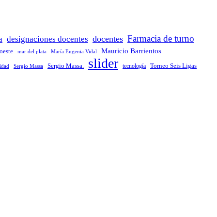
Farmacia de turno
docentes
a
designaciones docentes
Mauricio Barrientos
 oeste
María Eugenia Vidal
mar del plata
slider
Sergio Massa.
Torneo Seis Ligas
idad
Sergio Massa
tecnología