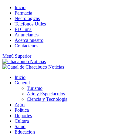
Saltar
Inicio
al
Farmacia
contenido
Necrologicas
Telefonos Utiles
El Clima
Anunciantes
Acerca nuestro
Contactenos
Menú Superior
Inicio
General
Turismo
Arte y Espectaculos
Ciencia y Tecnologia
Agro
Politica
Deportes
Cultura
Salud
Educacion