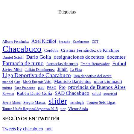
Etiquetas
Axel Kicillof
Alberto Fernández
bragado
Cambiemos
CGT
Chacabuco
Cristina Fernández de Kirchner
Cordoba
docentes
Darío Golía
designaciones docentes
Daniel Scioli
Farmacia de turno
Futbol
farmacias de turno
Frente Renovador
Junín
Javier Milei
Julián Domínguez
La Plata
Liga Deportiva de Chacabuco
liga deportiva del oeste
Mauricio Barrientos
mauricio macri
María Eugenia Vidal
mar del plata
provincia de Buenos Aires
Pro
PASO
paro
Papa Francisco
música
SAD Chacabuco
Rubén Darío Golía
salud
Rawson
seguridad
slider
Sergio Massa.
Torneo Seis Ligas
Sergio Massa
tecnología
ucr
Víctor Aiola
Torneo Unión Regional deportiva 2015
SEGUINOS EN TWITTER
Tweets by chacabuco_noti