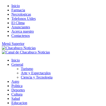
Saltar
Inicio
al
Farmacia
contenido
Necrologicas
Telefonos Utiles
El Clima
Anunciantes
Acerca nuestro
Contactenos
Menú Superior
Inicio
General
Turismo
Arte y Espectaculos
Ciencia y Tecnologia
Agro
Politica
Deportes
Cultura
Salud
Educacion