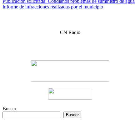
Navegación
Publicación solicitada: Cotidianos problemas de suministro de agua
Informe de infracciones realizadas por el municipio
de
entradas
CN Radio
Buscar
Buscar