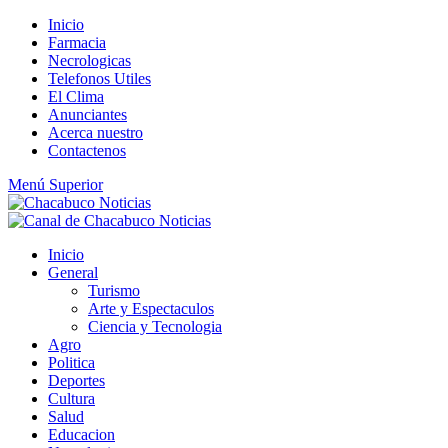
Saltar
Inicio
al
Farmacia
contenido
Necrologicas
Telefonos Utiles
El Clima
Anunciantes
Acerca nuestro
Contactenos
Menú Superior
Inicio
General
Turismo
Arte y Espectaculos
Ciencia y Tecnologia
Agro
Politica
Deportes
Cultura
Salud
Educacion