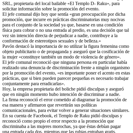
SRL, propietaria del local bailable «El Templo D- Raku», para
solicitar información sobre la promoción del evento.
El jefe comunal dijo hoy que sentía «gran preocupación por dicha
promoción, que incurre en prácticas discriminatorias muy nocivas
para el conjunto de la sociedad ya que, basarse en una condición
física para cobrar o no una entrada al predio, es una decisión que tal
vez sin intención directa de perjudicar a nadie, contribuye a la
conformación de estereotipos sexuales y de belleza.»
Pavón destacó la importancia de no utilizar la figura femenina como
objeto publicitario o de propaganda y aseguró que la cosificación de
la mujer «constituye también un modo de violencia de género».
El jefe comunal reconoció que ninguna persona en particular había
realizado una denuncia de discriminación frente a ningún organismo
por la promoción del evento, «es importante poner el acento en estas
prácticas, que si bien pueden parecer pequeñas es necesario trabajar
conjuntamente para erradicarlas».
Hoy, la empresa propietaria del boliche pidió disculpas y aseguró
que en ningún momento hubo intención de discriminar a nadie.
La firma reconoció el error cometido al diagramar la promoción de
esa manera y afirmaron que revertirán sus políticas
comunicacionales, para evitar volver a generar situaciones similares.
En su cuenta de Facebook, el Templo de Raku pidió disculpas y
reconoció como propio el error respecto a la promoción que
discriminaba a las mujeres morochas, ya que éstas debían pagar
una entrada cada dos, mientras que las rubias entraban gratis.