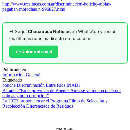
http://www.treslineas.com.ar/discriminacion-boliche-rubias-
pagaban-morochas-n-996827.html
📲 Seguí
Chacabuco Noticias
en WhatsApp y recibí
las últimas noticias directo en tu celular.
👉 Unirme al canal
Publicado en
Informacion General
Etiquetado
boliche
Discriminación
Entre Ríos
INADI
Navegación
Baradel: “En la provincia de Buenos Aires se va mucha plata por
coimas y por corrupción”
de
La UCR propone crear el Programa Piloto de Selección y
entradas
Recolección Diferenciada de Residuos
CN Radio