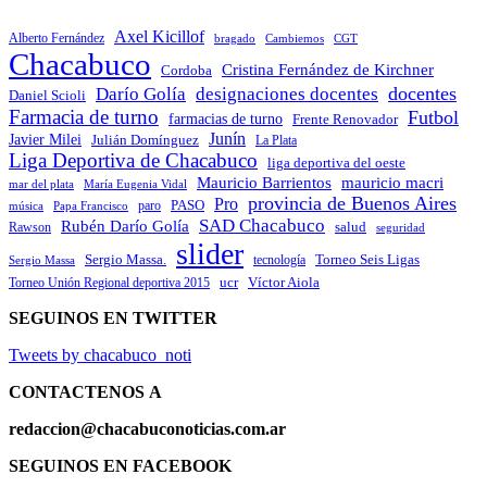
Axel Kicillof
Alberto Fernández
bragado
Cambiemos
CGT
Chacabuco
Cristina Fernández de Kirchner
Cordoba
docentes
Darío Golía
designaciones docentes
Daniel Scioli
Farmacia de turno
Futbol
farmacias de turno
Frente Renovador
Junín
Javier Milei
Julián Domínguez
La Plata
Liga Deportiva de Chacabuco
liga deportiva del oeste
Mauricio Barrientos
mauricio macri
María Eugenia Vidal
mar del plata
provincia de Buenos Aires
Pro
PASO
paro
Papa Francisco
música
SAD Chacabuco
Rubén Darío Golía
salud
Rawson
seguridad
slider
Sergio Massa.
Torneo Seis Ligas
Sergio Massa
tecnología
ucr
Víctor Aiola
Torneo Unión Regional deportiva 2015
SEGUINOS EN TWITTER
Tweets by chacabuco_noti
CONTACTENOS
A
redaccion@chacabuconoticias.com.ar
SEGUINOS EN FACEBOOK