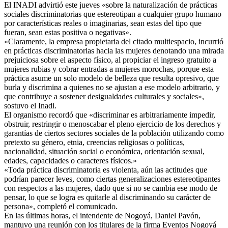
El INADI advirtió este jueves «sobre la naturalización de prácticas
sociales discriminatorias que estereotipan a cualquier grupo humano
por características reales o imaginarias, sean estas del tipo que
fueran, sean estas positiva o negativas».
«Claramente, la empresa propietaria del citado multiespacio, incurrió
en prácticas discriminatorias hacia las mujeres denotando una mirada
prejuiciosa sobre el aspecto físico, al propiciar el ingreso gratuito a
mujeres rubias y cobrar entradas a mujeres morochas, porque esta
práctica asume un solo modelo de belleza que resulta opresivo, que
burla y discrimina a quienes no se ajustan a ese modelo arbitrario, y
que contribuye a sostener desigualdades culturales y sociales»,
sostuvo el Inadi.
El organismo recordó que «discriminar es arbitrariamente impedir,
obstruir, restringir o menoscabar el pleno ejercicio de los derechos y
garantías de ciertos sectores sociales de la población utilizando como
pretexto su género, etnia, creencias religiosas o políticas,
nacionalidad, situación social o económica, orientación sexual,
edades, capacidades o caracteres físicos.»
«Toda práctica discriminatoria es violenta, aún las actitudes que
podrían parecer leves, como ciertas generalizaciones estereotipantes
con respectos a las mujeres, dado que si no se cambia ese modo de
pensar, lo que se logra es quitarle al discriminando su carácter de
persona», completó el comunicado.
En las últimas horas, el intendente de Nogoyá, Daniel Pavón,
mantuvo una reunión con los titulares de la firma Eventos Nogoyá