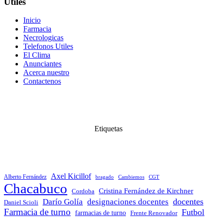
Ùtiles
Inicio
Farmacia
Necrologicas
Telefonos Utiles
El Clima
Anunciantes
Acerca nuestro
Contactenos
Etiquetas
Axel Kicillof
Alberto Fernández
bragado
Cambiemos
CGT
Chacabuco
Cristina Fernández de Kirchner
Cordoba
docentes
Darío Golía
designaciones docentes
Daniel Scioli
Farmacia de turno
Futbol
farmacias de turno
Frente Renovador