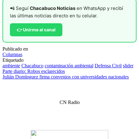
📲 Seguí
Chacabuco Noticias
en WhatsApp y recibí
las últimas noticias directo en tu celular.
👉 Unirme al canal
Publicado en
Columnas
Etiquetado
ambiente
Chacabuco
contaminación ambiental
Defensa Civil
slider
Navegación
Parte diario: Robos esclarecidos
Julián Domínguez firma convenios con universidades nacionales
de
entradas
CN Radio