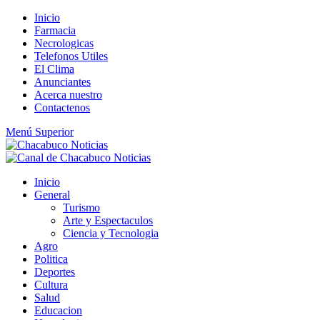
Saltar
Inicio
al
Farmacia
contenido
Necrologicas
Telefonos Utiles
El Clima
Anunciantes
Acerca nuestro
Contactenos
Menú Superior
Inicio
General
Turismo
Arte y Espectaculos
Ciencia y Tecnologia
Agro
Politica
Deportes
Cultura
Salud
Educacion