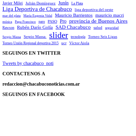
Junín
Javier Milei
Julián Domínguez
La Plata
Liga Deportiva de Chacabuco
liga deportiva del oeste
Mauricio Barrientos
mauricio macri
María Eugenia Vidal
mar del plata
provincia de Buenos Aires
Pro
PASO
paro
Papa Francisco
música
SAD Chacabuco
Rubén Darío Golía
salud
Rawson
seguridad
slider
Sergio Massa.
Torneo Seis Ligas
Sergio Massa
tecnología
ucr
Víctor Aiola
Torneo Unión Regional deportiva 2015
SEGUINOS EN TWITTER
Tweets by chacabuco_noti
CONTACTENOS
A
redaccion@chacabuconoticias.com.ar
SEGUINOS EN FACEBOOK