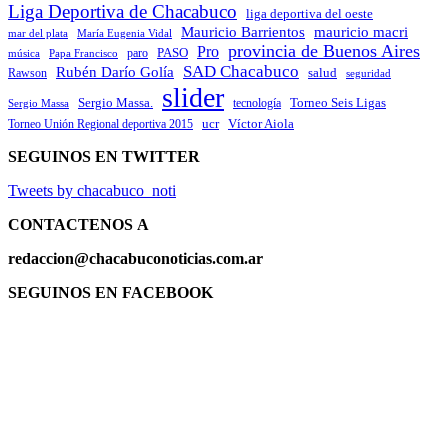
Liga Deportiva de Chacabuco
liga deportiva del oeste
Mauricio Barrientos
mauricio macri
María Eugenia Vidal
mar del plata
provincia de Buenos Aires
Pro
PASO
paro
Papa Francisco
música
SAD Chacabuco
Rubén Darío Golía
salud
Rawson
seguridad
slider
Sergio Massa.
Torneo Seis Ligas
Sergio Massa
tecnología
ucr
Víctor Aiola
Torneo Unión Regional deportiva 2015
SEGUINOS EN TWITTER
Tweets by chacabuco_noti
CONTACTENOS
A
redaccion@chacabuconoticias.com.ar
SEGUINOS EN FACEBOOK