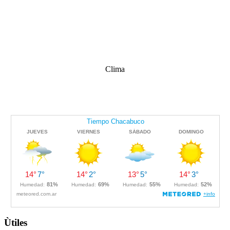
Clima
Ùtiles