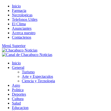
Saltar
Inicio
al
Farmacia
contenido
Necrologicas
Telefonos Utiles
El Clima
Anunciantes
Acerca nuestro
Contactenos
Menú Superior
Inicio
General
Turismo
Arte y Espectaculos
Ciencia y Tecnologia
Agro
Politica
Deportes
Cultura
Salud
Educacion