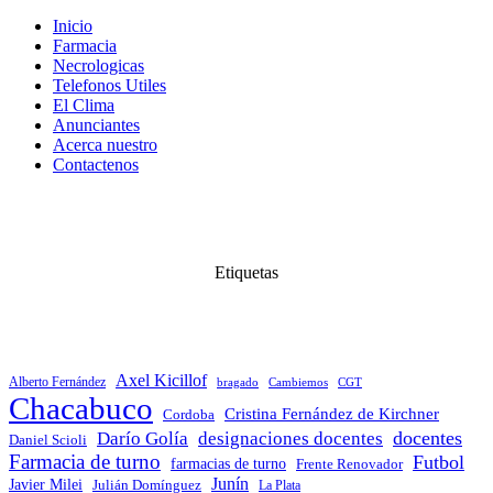
Inicio
Farmacia
Necrologicas
Telefonos Utiles
El Clima
Anunciantes
Acerca nuestro
Contactenos
Etiquetas
Axel Kicillof
Alberto Fernández
bragado
Cambiemos
CGT
Chacabuco
Cristina Fernández de Kirchner
Cordoba
docentes
Darío Golía
designaciones docentes
Daniel Scioli
Farmacia de turno
Futbol
farmacias de turno
Frente Renovador
Junín
Javier Milei
Julián Domínguez
La Plata