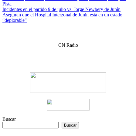
Pista
Navegación
Incidentes en el partido 9 de julio vs. Jorge Newbery de Junín
Aseguran que el Hospital Interzonal de Junín está en un estado
de
“deplorable”
entradas
CN Radio
Buscar
Buscar