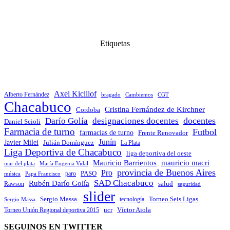
Etiquetas
Axel Kicillof
Alberto Fernández
bragado
Cambiemos
CGT
Chacabuco
Cristina Fernández de Kirchner
Cordoba
docentes
Darío Golía
designaciones docentes
Daniel Scioli
Farmacia de turno
Futbol
farmacias de turno
Frente Renovador
Junín
Javier Milei
Julián Domínguez
La Plata
Liga Deportiva de Chacabuco
liga deportiva del oeste
Mauricio Barrientos
mauricio macri
María Eugenia Vidal
mar del plata
provincia de Buenos Aires
Pro
PASO
paro
Papa Francisco
música
SAD Chacabuco
Rubén Darío Golía
salud
Rawson
seguridad
slider
Sergio Massa.
Torneo Seis Ligas
Sergio Massa
tecnología
ucr
Víctor Aiola
Torneo Unión Regional deportiva 2015
SEGUINOS EN TWITTER