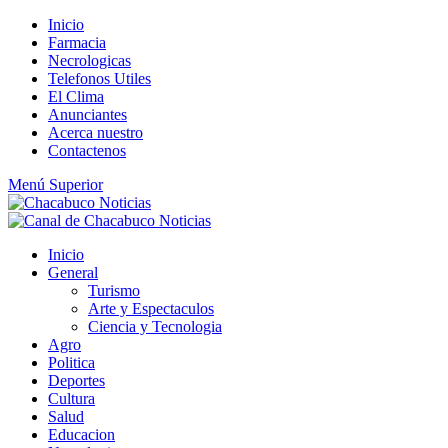
Saltar
Inicio
al
Farmacia
contenido
Necrologicas
Telefonos Utiles
El Clima
Anunciantes
Acerca nuestro
Contactenos
Menú Superior
Inicio
General
Turismo
Arte y Espectaculos
Ciencia y Tecnologia
Agro
Politica
Deportes
Cultura
Salud
Educacion