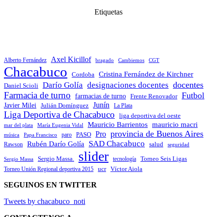
Etiquetas
Axel Kicillof
Alberto Fernández
bragado
Cambiemos
CGT
Chacabuco
Cristina Fernández de Kirchner
Cordoba
docentes
Darío Golía
designaciones docentes
Daniel Scioli
Farmacia de turno
Futbol
farmacias de turno
Frente Renovador
Junín
Javier Milei
Julián Domínguez
La Plata
Liga Deportiva de Chacabuco
liga deportiva del oeste
Mauricio Barrientos
mauricio macri
María Eugenia Vidal
mar del plata
provincia de Buenos Aires
Pro
PASO
paro
Papa Francisco
música
SAD Chacabuco
Rubén Darío Golía
salud
Rawson
seguridad
slider
Sergio Massa.
Torneo Seis Ligas
Sergio Massa
tecnología
ucr
Víctor Aiola
Torneo Unión Regional deportiva 2015
SEGUINOS EN TWITTER
Tweets by chacabuco_noti