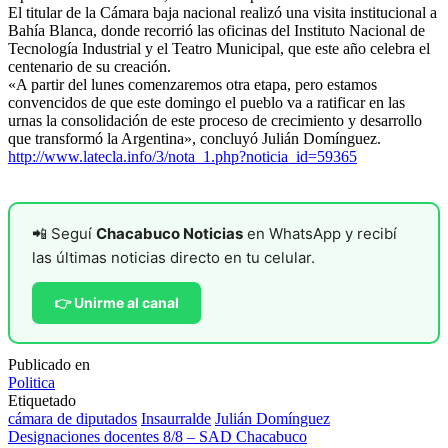
El titular de la Cámara baja nacional realizó una visita institucional a
Bahía Blanca, donde recorrió las oficinas del Instituto Nacional de
Tecnología Industrial y el Teatro Municipal, que este año celebra el
centenario de su creación.
«A partir del lunes comenzaremos otra etapa, pero estamos
convencidos de que este domingo el pueblo va a ratificar en las
urnas la consolidación de este proceso de crecimiento y desarrollo
que transformó la Argentina», concluyó Julián Domínguez.
http://www.latecla.info/3/nota_1.php?noticia_id=59365
📲 Seguí
Chacabuco Noticias
en WhatsApp y recibí
las últimas noticias directo en tu celular.
👉 Unirme al canal
Publicado en
Politica
Etiquetado
cámara de diputados
Insaurralde
Julián Domínguez
Navegación
Designaciones docentes 8/8 – SAD Chacabuco