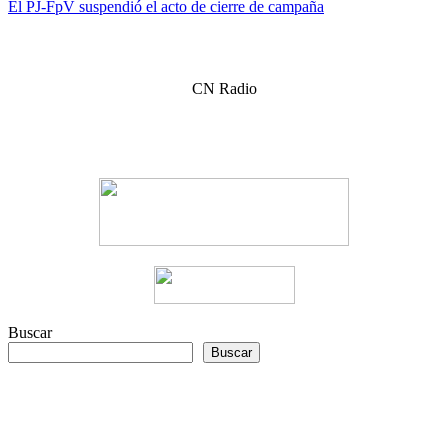
El PJ-FpV suspendió el acto de cierre de campaña
de
entradas
CN Radio
Buscar
Buscar