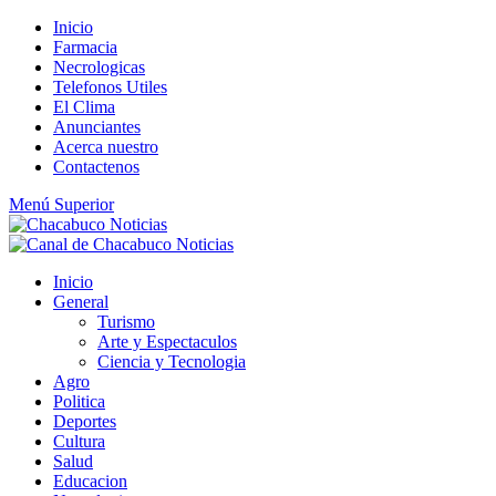
Saltar
Inicio
al
Farmacia
contenido
Necrologicas
Telefonos Utiles
El Clima
Anunciantes
Acerca nuestro
Contactenos
Menú Superior
Inicio
General
Turismo
Arte y Espectaculos
Ciencia y Tecnologia
Agro
Politica
Deportes
Cultura
Salud
Educacion