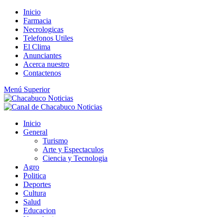
Saltar
Inicio
al
Farmacia
contenido
Necrologicas
Telefonos Utiles
El Clima
Anunciantes
Acerca nuestro
Contactenos
Menú Superior
Inicio
General
Turismo
Arte y Espectaculos
Ciencia y Tecnologia
Agro
Politica
Deportes
Cultura
Salud
Educacion