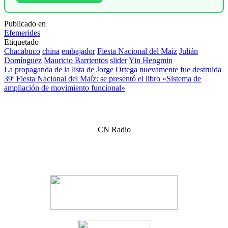
Publicado en
Efemerides
Etiquetado
Chacabuco
china
embajador
Fiesta Nacional del Maíz
Julián
Domínguez
Mauricio Barrientos
slider
Yin Hengmin
Navegación
La propaganda de la lista de Jorge Ortega nuevamente fue destruida
39ª Fiesta Nacional del Maíz: se presentó el libro «Sistema de
de
ampliación de movimiento funcional»
entradas
CN Radio