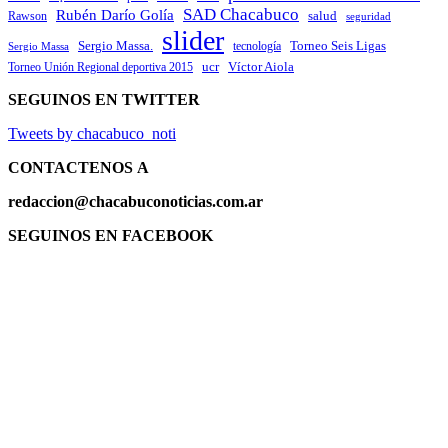
SAD Chacabuco
Rubén Darío Golía
salud
Rawson
seguridad
slider
Sergio Massa.
Torneo Seis Ligas
Sergio Massa
tecnología
ucr
Víctor Aiola
Torneo Unión Regional deportiva 2015
SEGUINOS EN TWITTER
Tweets by chacabuco_noti
CONTACTENOS
A
redaccion@chacabuconoticias.com.ar
SEGUINOS EN FACEBOOK