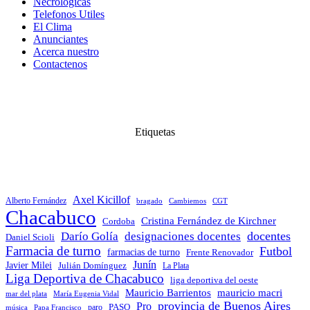
Necrologicas
Telefonos Utiles
El Clima
Anunciantes
Acerca nuestro
Contactenos
Etiquetas
Axel Kicillof
Alberto Fernández
bragado
Cambiemos
CGT
Chacabuco
Cristina Fernández de Kirchner
Cordoba
docentes
Darío Golía
designaciones docentes
Daniel Scioli
Farmacia de turno
Futbol
farmacias de turno
Frente Renovador
Junín
Javier Milei
Julián Domínguez
La Plata
Liga Deportiva de Chacabuco
liga deportiva del oeste
Mauricio Barrientos
mauricio macri
María Eugenia Vidal
mar del plata
provincia de Buenos Aires
Pro
PASO
paro
Papa Francisco
música