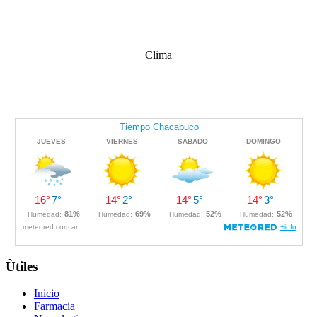
Clima
Ùtiles
Inicio
Farmacia