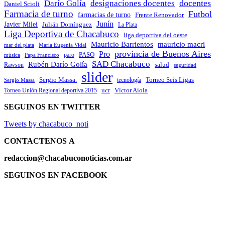
docentes
Darío Golía
designaciones docentes
Daniel Scioli
Farmacia de turno
Futbol
farmacias de turno
Frente Renovador
Junín
Javier Milei
Julián Domínguez
La Plata
Liga Deportiva de Chacabuco
liga deportiva del oeste
Mauricio Barrientos
mauricio macri
María Eugenia Vidal
mar del plata
provincia de Buenos Aires
Pro
PASO
paro
Papa Francisco
música
SAD Chacabuco
Rubén Darío Golía
salud
Rawson
seguridad
slider
Sergio Massa.
Torneo Seis Ligas
Sergio Massa
tecnología
ucr
Víctor Aiola
Torneo Unión Regional deportiva 2015
SEGUINOS EN TWITTER
Tweets by chacabuco_noti
CONTACTENOS
A
redaccion@chacabuconoticias.com.ar
SEGUINOS EN FACEBOOK