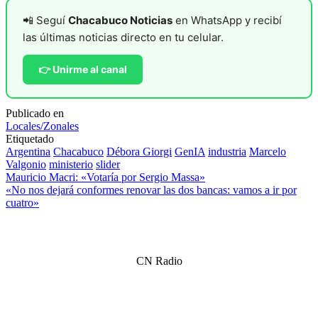
📲 Seguí
Chacabuco Noticias
en WhatsApp y recibí
las últimas noticias directo en tu celular.
👉 Unirme al canal
Publicado en
Locales/Zonales
Etiquetado
Argentina
Chacabuco
Débora Giorgi
GenIA
industria
Marcelo
Valgonio
ministerio
slider
Navegación
Mauricio Macri: «Votaría por Sergio Massa»
«No nos dejará conformes renovar las dos bancas: vamos a ir por
de
cuatro»
entradas
CN Radio