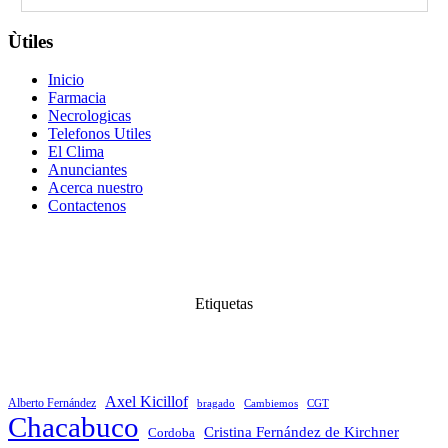
Ùtiles
Inicio
Farmacia
Necrologicas
Telefonos Utiles
El Clima
Anunciantes
Acerca nuestro
Contactenos
Etiquetas
Axel Kicillof
Alberto Fernández
bragado
Cambiemos
CGT
Chacabuco
Cristina Fernández de Kirchner
Cordoba