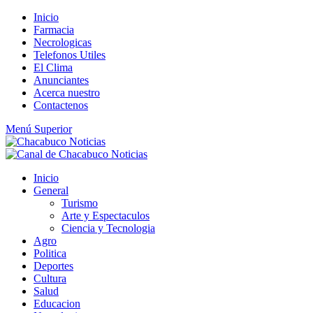
Saltar
Inicio
al
Farmacia
contenido
Necrologicas
Telefonos Utiles
El Clima
Anunciantes
Acerca nuestro
Contactenos
Menú Superior
Inicio
General
Turismo
Arte y Espectaculos
Ciencia y Tecnologia
Agro
Politica
Deportes
Cultura
Salud
Educacion