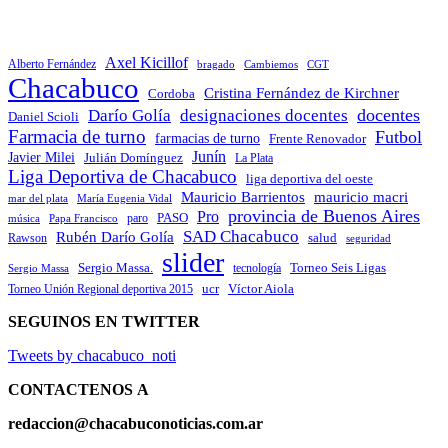
Axel Kicillof
Alberto Fernández
bragado
Cambiemos
CGT
Chacabuco
Cristina Fernández de Kirchner
Cordoba
docentes
Darío Golía
designaciones docentes
Daniel Scioli
Farmacia de turno
Futbol
farmacias de turno
Frente Renovador
Junín
Javier Milei
Julián Domínguez
La Plata
Liga Deportiva de Chacabuco
liga deportiva del oeste
Mauricio Barrientos
mauricio macri
María Eugenia Vidal
mar del plata
provincia de Buenos Aires
Pro
PASO
paro
Papa Francisco
música
SAD Chacabuco
Rubén Darío Golía
salud
Rawson
seguridad
slider
Sergio Massa.
Torneo Seis Ligas
Sergio Massa
tecnología
ucr
Víctor Aiola
Torneo Unión Regional deportiva 2015
SEGUINOS EN TWITTER
Tweets by chacabuco_noti
CONTACTENOS
A
redaccion@chacabuconoticias.com.ar