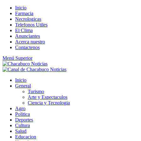
Saltar
Inicio
al
Farmacia
contenido
Necrologicas
Telefonos Utiles
El Clima
Anunciantes
Acerca nuestro
Contactenos
Menú Superior
Inicio
General
Turismo
Arte y Espectaculos
Ciencia y Tecnologia
Agro
Politica
Deportes
Cultura
Salud
Educacion