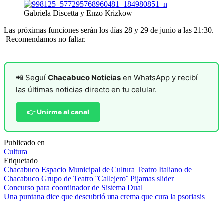
Gabriela Discetta y Enzo Krizkow
Las próximas funciones serán los días 28 y 29 de junio a las 21:30.
Recomendamos no faltar.
📲 Seguí
Chacabuco Noticias
en WhatsApp y recibí
las últimas noticias directo en tu celular.
👉 Unirme al canal
Publicado en
Cultura
Etiquetado
Chacabuco
Espacio Municipal de Cultura Teatro Italiano de
Chacabuco
Grupo de Teatro ¨Callejero¨
Pijamas
slider
Navegación
Concurso para coordinador de Sistema Dual
Una puntana dice que descubrió una crema que cura la psoriasis
de
entradas