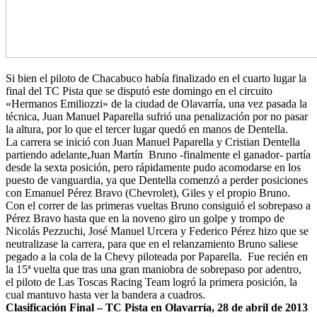
Si bien el piloto de Chacabuco había finalizado en el cuarto lugar la
final del TC Pista que se disputó este domingo en el circuito
«Hermanos Emiliozzi» de la ciudad de Olavarría, una vez pasada la
técnica, Juan Manuel Paparella sufrió una penalización por no pasar
la altura, por lo que el tercer lugar quedó en manos de Dentella.
La carrera se inició con Juan Manuel Paparella y Cristian Dentella
partiendo adelante,Juan Martín Bruno -finalmente el ganador- partía
desde la sexta posición, pero rápidamente pudo acomodarse en los
puesto de vanguardia, ya que Dentella comenzó a perder posiciones
con Emanuel Pérez Bravo (Chevrolet), Giles y el propio Bruno.
Con el correr de las primeras vueltas Bruno consiguió el sobrepaso a
Pérez Bravo hasta que en la noveno giro un golpe y trompo de
Nicolás Pezzuchi, José Manuel Urcera y Federico Pérez hizo que se
neutralizase la carrera, para que en el relanzamiento Bruno saliese
pegado a la cola de la Chevy piloteada por Paparella. Fue recién en
la 15ª vuelta que tras una gran maniobra de sobrepaso por adentro,
el piloto de Las Toscas Racing Team logró la primera posición, la
cual mantuvo hasta ver la bandera a cuadros.
Clasificación Final – TC Pista en Olavarría, 28 de abril de 2013