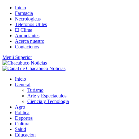
Saltar
Inicio
al
Farmacia
contenido
Necrologicas
Telefonos Utiles
El Clima
Anunciantes
Acerca nuestro
Contactenos
Menú Superior
Inicio
General
Turismo
Arte y Espectaculos
Ciencia y Tecnologia
Agro
Politica
Deportes
Cultura
Salud
Educacion