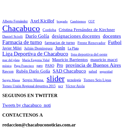
Axel Kicillof
Alberto Fernández
bragado
Cambiemos
CGT
Chacabuco
Cristina Fernández de Kirchner
Cordoba
docentes
Darío Golía
designaciones docentes
Daniel Scioli
Farmacia de turno
Futbol
farmacias de turno
Frente Renovador
Junín
Javier Milei
Julián Domínguez
La Plata
Liga Deportiva de Chacabuco
liga deportiva del oeste
Mauricio Barrientos
mauricio macri
María Eugenia Vidal
mar del plata
provincia de Buenos Aires
Pro
PASO
paro
Papa Francisco
música
SAD Chacabuco
Rubén Darío Golía
salud
Rawson
seguridad
slider
Sergio Massa.
Torneo Seis Ligas
Sergio Massa
tecnología
ucr
Víctor Aiola
Torneo Unión Regional deportiva 2015
SEGUINOS EN TWITTER
Tweets by chacabuco_noti
CONTACTENOS
A
redaccion@chacabuconoticias.com.ar