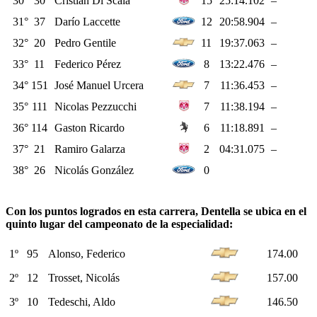
30°
30
Cristian Di Scala
15
25:14.102
–
31°
37
Darío Laccette
12
20:58.904
–
32°
20
Pedro Gentile
11
19:37.063
–
33°
11
Federico Pérez
8
13:22.476
–
34°
151
José Manuel Urcera
7
11:36.453
–
35°
111
Nicolas Pezzucchi
7
11:38.194
–
36°
114
Gaston Ricardo
6
11:18.891
–
37°
21
Ramiro Galarza
2
04:31.075
–
38°
26
Nicolás González
0
Con los puntos logrados en esta carrera, Dentella se ubica en el
quinto lugar del campeonato de la especialidad:
1º
95
Alonso, Federico
174.00
2º
12
Trosset, Nicolás
157.00
3º
10
Tedeschi, Aldo
146.50