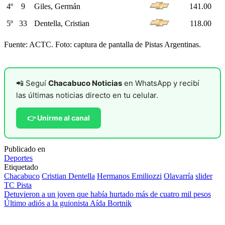
4º
9
Giles, Germán
141.00
5º
33
Dentella, Cristian
118.00
Fuente: ACTC. Foto: captura de pantalla de Pistas Argentinas.
📲 Seguí
Chacabuco Noticias
en WhatsApp y recibí
las últimas noticias directo en tu celular.
👉 Unirme al canal
Publicado en
Deportes
Etiquetado
Chacabuco
Cristian Dentella
Hermanos Emiliozzi
Olavarría
slider
TC Pista
Navegación
Detuvieron a un joven que había hurtado más de cuatro mil pesos
Último adiós a la guionista Aída Bortnik
de
entradas