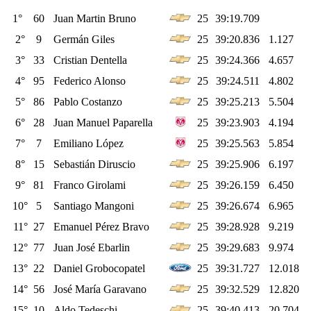
1°
60
Juan Martin Bruno
25
39:19.709
2°
9
Germán Giles
25
39:20.836
1.127
3°
33
Cristian Dentella
25
39:24.366
4.657
4°
95
Federico Alonso
25
39:24.511
4.802
5°
86
Pablo Costanzo
25
39:25.213
5.504
6°
28
Juan Manuel Paparella
25
39:23.903
4.194
7°
7
Emiliano López
25
39:25.563
5.854
8°
15
Sebastián Diruscio
25
39:25.906
6.197
9°
81
Franco Girolami
25
39:26.159
6.450
10°
5
Santiago Mangoni
25
39:26.674
6.965
11°
27
Emanuel Pérez Bravo
25
39:28.928
9.219
12°
77
Juan José Ebarlin
25
39:29.683
9.974
13°
22
Daniel Grobocopatel
25
39:31.727
12.018
14°
56
José María Garavano
25
39:32.529
12.820
15°
10
Aldo Tedeschi
25
39:40.413
20.704