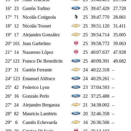
16°
23
Gastón Todino
25
39:47.429
27.720
17°
71
Nicolás Cotignola
25
39:47.770
28.061
18°
12
Nicolás Trosset
25
39:51.120
31.411
19°
17
Alejandro González
25
39:54.714
35.005
20°
101
Juan Garbelino
25
39:58.772
39.063
21°
14
Nazareno López
25
40:07.637
47.928
22°
121
Franco De Benedictis
25
40:09.391
49.682
23°
31
Gastón Ferrante
24
40:22.318
–
24°
123
Emanuel Alifraco
24
40:29.261
–
25°
42
Federico Lynn
23
37:04.593
–
26°
16
Gonzalo Perlo
22
37:25.488
–
27°
24
Alejandro Berganza
21
34:38.002
–
28°
82
Mauricio Lambiris
20
32:46.358
–
29°
6
Camilo Echevarría
16
26:36.506
–