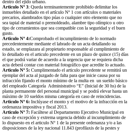
dentro del ejido urbano.
Articulo Nº 3
: Queda terminantemente prohibido delimitar los
inmuebles detallado en el artículo Nº 1 con artículos o materiales
precarios, alambrados tipo púas o cualquier otro elemento que no
sea tapial de material o premoldeado, alambre tipo olímpico u otro
tipo de cerramientos que sea compatible con la seguridad y el buen
gusto.
Articulo Nº 4:
Comprobado el incumplimiento de lo normado
precedentemente mediante el labrado de un acta detallando su
estado, se emplazara al propietario responsable al cumplimiento de
lo detallado en el articulo precedente en un plazo de quince (15) días
el que podrá variar de acuerdo a la urgencia que se requiera dicha
acta deberá contar con material fotográfico que acredite lo actuado.
Articulo Nº 5:
Cumplimentado el articulo precedente se remitirá un
ejemplar del acta al juzgado de falta para que inicie causa por su
infracción fijando el monto mínimo de la multa en un sueldo básico
del empleado Categoría Administrativo “E” (Inicial de 30 hs) de la
planta permanente del personal municipal y se podrá elevar hasta un
máximo de 10 sueldos misma categoría en caso de reincidencias.
Articulo Nº 6:
Inclúyase el monto y el motivo de la infracción en la
ordenanza impositiva y fiscal 2013.
Articulo Nº 7:
Facúltese al Departamento Ejecutivo Municipal en
caso de excepción y extrema urgencia debido al incumplimiento de
lo dispuesto en el articulo Nº 1 de la presente ordenanza y/o a las
disposiciones de la ley nacional 11.843 (profilaxis de la pestes y