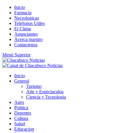
Saltar
Inicio
al
Farmacia
contenido
Necrologicas
Telefonos Utiles
El Clima
Anunciantes
Acerca nuestro
Contactenos
Menú Superior
Inicio
General
Turismo
Arte y Espectaculos
Ciencia y Tecnologia
Agro
Politica
Deportes
Cultura
Salud
Educacion