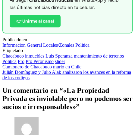
📲 Seguí
Chacabuco Noticias
en WhatsApp y recibí
las últimas noticias directo en tu celular.
👉 Unirme al canal
Publicado en
Informacion General
Locales/Zonales
Politica
Etiquetado
Chacabuco
inmuebles
Luis Speranza
mantenimiento de terrenos
Politica
Pro
Pro Peronismo
slider
Navegación
Camionero de Chacabuco murió en Chile
Julián Domínguez y Julio Alak analizaron los avances en la reforma
de
de los códigos
entradas
Un comentario en “
«La Propiedad
Privada es inviolable pero no podemos ser
sucios e irresponsables»
”