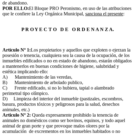
de abandono.
POR ELLO:
El Bloque PRO Peronismo, en uso de las atribuciones
que le confiere la Ley Orgánica Municipal,
sanciona el presente
:
P R O Y E C T O D E O R D E N A N Z A.
Artículo Nº 1:
Los propietarios y aquellos que exploten o ejerzan la
posesión o tenencia, cualquiera sea la causa de la ocupación, de los
inmuebles edificados o no en estado de abandono, estarán obligados
a mantenerlos en buenas condiciones de higiene, salubridad y
estética implicando ello:
A) Mantenimiento de las veredas,
B) Mantenimiento de arbolado publico,
C) Frente edificado, si no lo hubiera, tapial o alambrado
perimetral tipo olímpico.
D) Limpieza del interior del inmueble (pastizales, escombros,
basura, productos tóxicos y peligrosos para la salud, desechos
animales, etc.)
Articulo Nº 2
:
Queda expresamente prohibido la tenencia de
animales no domésticos como ser bovinos, equinos, y todo aquel
animal de gran porte y que provoque malos olores por la
acumulación de excrementos en los inmuebles habitados o no