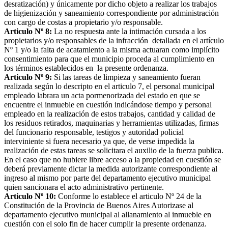
desratización) y únicamente por dicho objeto a realizar los trabajos
de higienización y saneamiento correspondiente por administración
con cargo de costas a propietario y/o responsable.
Articulo Nº 8:
La no respuesta ante la intimación cursada a los
propietarios y/o responsables de la infracción detallada en el artículo
Nº 1 y/o la falta de acatamiento a la misma actuaran como implícito
consentimiento para que el municipio proceda al cumplimiento en
los términos establecidos en la presente ordenanza.
Articulo Nº 9:
Si las tareas de limpieza y saneamiento fueran
realizada según lo descripto en el articulo 7, el personal municipal
empleado labrara un acta pormenorizada del estado en que se
encuentre el inmueble en cuestión indicándose tiempo y personal
empleado en la realización de estos trabajos, cantidad y calidad de
los residuos retirados, maquinarias y herramientas utilizadas, firmas
del funcionario responsable, testigos y autoridad policial
interviniente si fuera necesario ya que, de verse impedida la
realización de estas tareas se solicitara el auxilio de la fuerza publica.
En el caso que no hubiere libre acceso a la propiedad en cuestión se
deberá previamente dictar la medida autorizante correspondiente al
ingreso al mismo por parte del departamento ejecutivo municipal
quien sancionara el acto administrativo pertinente.
Articulo Nº 10:
Conforme lo establece el articulo Nº 24 de la
Constitución de la Provincia de Buenos Aires Autorizase al
departamento ejecutivo municipal al allanamiento al inmueble en
cuestión con el solo fin de hacer cumplir la presente ordenanza.