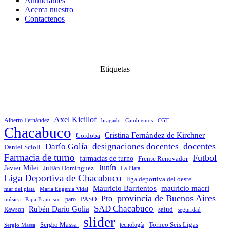
Anunciantes
Acerca nuestro
Contactenos
Etiquetas
Axel Kicillof
Alberto Fernández
bragado
Cambiemos
CGT
Chacabuco
Cristina Fernández de Kirchner
Cordoba
docentes
Darío Golía
designaciones docentes
Daniel Scioli
Farmacia de turno
Futbol
farmacias de turno
Frente Renovador
Junín
Javier Milei
Julián Domínguez
La Plata
Liga Deportiva de Chacabuco
liga deportiva del oeste
Mauricio Barrientos
mauricio macri
María Eugenia Vidal
mar del plata
provincia de Buenos Aires
Pro
PASO
paro
Papa Francisco
música
SAD Chacabuco
Rubén Darío Golía
salud
Rawson
seguridad
slider
Sergio Massa.
Torneo Seis Ligas
Sergio Massa
tecnología