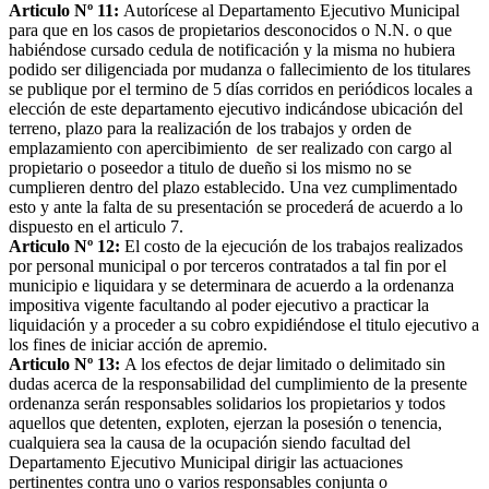
Articulo Nº 11:
Autorícese al Departamento Ejecutivo Municipal
para que en los casos de propietarios desconocidos o N.N. o que
habiéndose cursado cedula de notificación y la misma no hubiera
podido ser diligenciada por mudanza o fallecimiento de los titulares
se publique por el termino de 5 días corridos en periódicos locales a
elección de este departamento ejecutivo indicándose ubicación del
terreno, plazo para la realización de los trabajos y orden de
emplazamiento con apercibimiento de ser realizado con cargo al
propietario o poseedor a titulo de dueño si los mismo no se
cumplieren dentro del plazo establecido. Una vez cumplimentado
esto y ante la falta de su presentación se procederá de acuerdo a lo
dispuesto en el articulo 7.
Articulo Nº 12:
El costo de la ejecución de los trabajos realizados
por personal municipal o por terceros contratados a tal fin por el
municipio e liquidara y se determinara de acuerdo a la ordenanza
impositiva vigente facultando al poder ejecutivo a practicar la
liquidación y a proceder a su cobro expidiéndose el titulo ejecutivo a
los fines de iniciar acción de apremio.
Articulo Nº 13:
A los efectos de dejar limitado o delimitado sin
dudas acerca de la responsabilidad del cumplimiento de la presente
ordenanza serán responsables solidarios los propietarios y todos
aquellos que detenten, exploten, ejerzan la posesión o tenencia,
cualquiera sea la causa de la ocupación siendo facultad del
Departamento Ejecutivo Municipal dirigir las actuaciones
pertinentes contra uno o varios responsables conjunta o