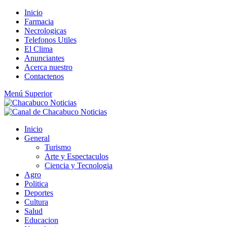
Saltar
Inicio
al
Farmacia
contenido
Necrologicas
Telefonos Utiles
El Clima
Anunciantes
Acerca nuestro
Contactenos
Menú Superior
Inicio
General
Turismo
Arte y Espectaculos
Ciencia y Tecnologia
Agro
Politica
Deportes
Cultura
Salud
Educacion