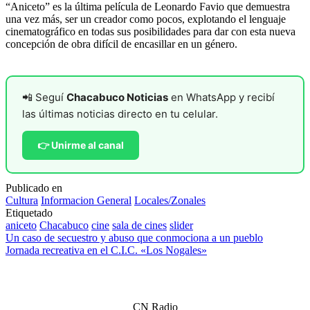
“Aniceto” es la última película de Leonardo Favio que demuestra
una vez más, ser un creador como pocos, explotando el lenguaje
cinematográfico en todas sus posibilidades para dar con esta nueva
concepción de obra difícil de encasillar en un género.
📲 Seguí
Chacabuco Noticias
en WhatsApp y recibí
las últimas noticias directo en tu celular.
👉 Unirme al canal
Publicado en
Cultura
Informacion General
Locales/Zonales
Etiquetado
aniceto
Chacabuco
cine
sala de cines
slider
Navegación
Un caso de secuestro y abuso que conmociona a un pueblo
Jornada recreativa en el C.I.C. «Los Nogales»
de
entradas
CN Radio