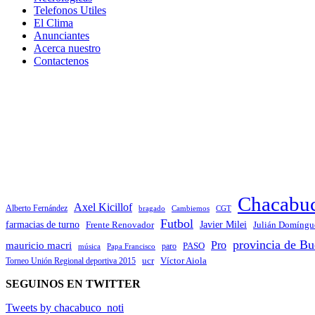
Telefonos Utiles
El Clima
Anunciantes
Acerca nuestro
Contactenos
Chacabu
Axel Kicillof
Alberto Fernández
bragado
Cambiemos
CGT
Futbol
Javier Milei
farmacias de turno
Frente Renovador
Julián Domíngu
provincia de Bu
Pro
mauricio macri
PASO
paro
Papa Francisco
música
ucr
Víctor Aiola
Torneo Unión Regional deportiva 2015
SEGUINOS EN TWITTER
Tweets by chacabuco_noti