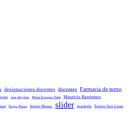
Farmacia de turno
docentes
a
designaciones docentes
Mauricio Barrientos
 oeste
María Eugenia Vidal
mar del plata
slider
Sergio Massa.
Torneo Seis Ligas
idad
Sergio Massa
tecnología