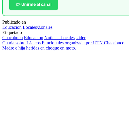
👉 Unirme al canal
Publicado en
Educacion
Locales/Zonales
Etiquetado
Chacabuco
Educacion
Noticias Locales
slider
Navegación
Charla sobre Lácteos Funcionales organizada por UTN Chacabuco
Madre e hija heridas en choque en moto.
de
entradas