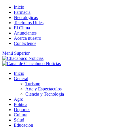
Saltar
Inicio
al
Farmacia
contenido
Necrologicas
Telefonos Utiles
El Clima
Anunciantes
Acerca nuestro
Contactenos
Menú Superior
Inicio
General
Turismo
Arte y Espectaculos
Ciencia y Tecnologia
Agro
Politica
Deportes
Cultura
Salud
Educacion