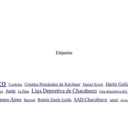
Etiquetas
co
Darío Golí
Cristina Fernández de Kirchner
Daniel Scioli
Cordoba
Liga Deportiva de Chacabuco
Junín
ez
La Plata
liga deportiva del
enos Aires
SAD Chacabuco
Rubén Darío Golía
salud
Rawson
segur