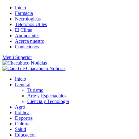
Saltar
Inicio
al
Farmacia
contenido
Necrologicas
Telefonos Utiles
El Clima
Anunciantes
Acerca nuestro
Contactenos
Menú Superior
Inicio
General
Turismo
Arte y Espectaculos
Ciencia y Tecnologia
Agro
Politica
Deportes
Cultura
Salud
Educacion