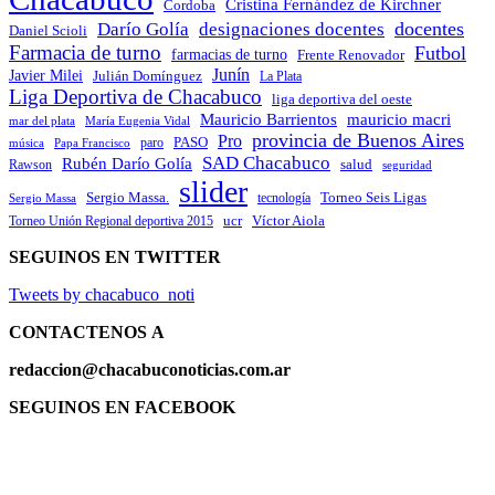
Cristina Fernández de Kirchner
Cordoba
docentes
Darío Golía
designaciones docentes
Daniel Scioli
Farmacia de turno
Futbol
farmacias de turno
Frente Renovador
Junín
Javier Milei
Julián Domínguez
La Plata
Liga Deportiva de Chacabuco
liga deportiva del oeste
Mauricio Barrientos
mauricio macri
María Eugenia Vidal
mar del plata
provincia de Buenos Aires
Pro
PASO
paro
Papa Francisco
música
SAD Chacabuco
Rubén Darío Golía
salud
Rawson
seguridad
slider
Sergio Massa.
Torneo Seis Ligas
Sergio Massa
tecnología
ucr
Víctor Aiola
Torneo Unión Regional deportiva 2015
SEGUINOS EN TWITTER
Tweets by chacabuco_noti
CONTACTENOS
A
redaccion@chacabuconoticias.com.ar
SEGUINOS EN FACEBOOK