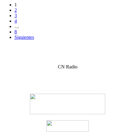
Ir
1
2
a
3
las
4
…
entradas
8
Siguientes
CN Radio