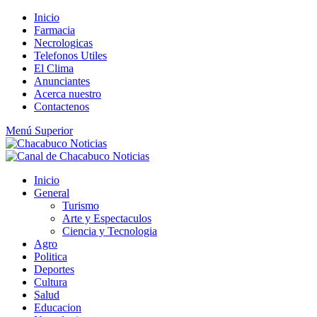
Saltar
Inicio
al
Farmacia
contenido
Necrologicas
Telefonos Utiles
El Clima
Anunciantes
Acerca nuestro
Contactenos
Menú Superior
Inicio
General
Turismo
Arte y Espectaculos
Ciencia y Tecnologia
Agro
Politica
Deportes
Cultura
Salud
Educacion