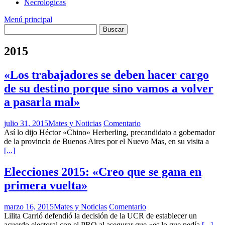
Necrologicas
Menú principal
2015
«Los trabajadores se deben hacer cargo
de su destino porque sino vamos a volver
a pasarla mal»
julio 31, 2015
Mates y Noticias
Comentario
Así lo dijo Héctor «Chino» Herberling, precandidato a gobernador
de la provincia de Buenos Aires por el Nuevo Mas, en su visita a
[...]
Elecciones 2015: «Creo que se gana en
primera vuelta»
marzo 16, 2015
Mates y Noticias
Comentario
Lilita Carrió defendió la decisión de la UCR de establecer un
acuerdo electoral con el PRO al asegurar que «es lo que pedía
[...]