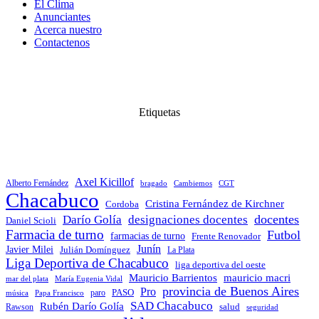
El Clima
Anunciantes
Acerca nuestro
Contactenos
Etiquetas
Axel Kicillof
Alberto Fernández
bragado
Cambiemos
CGT
Chacabuco
Cristina Fernández de Kirchner
Cordoba
docentes
Darío Golía
designaciones docentes
Daniel Scioli
Farmacia de turno
Futbol
farmacias de turno
Frente Renovador
Junín
Javier Milei
Julián Domínguez
La Plata
Liga Deportiva de Chacabuco
liga deportiva del oeste
Mauricio Barrientos
mauricio macri
María Eugenia Vidal
mar del plata
provincia de Buenos Aires
Pro
PASO
paro
Papa Francisco
música
SAD Chacabuco
Rubén Darío Golía
salud
Rawson
seguridad