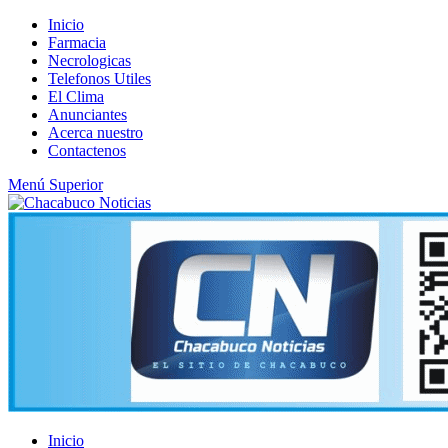
Saltar
Inicio
al
Farmacia
contenido
Necrologicas
Telefonos Utiles
El Clima
Anunciantes
Acerca nuestro
Contactenos
Menú Superior
Inicio