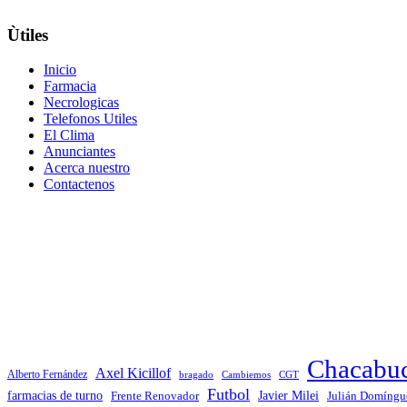
Ùtiles
Inicio
Farmacia
Necrologicas
Telefonos Utiles
El Clima
Anunciantes
Acerca nuestro
Contactenos
Chacabu
Axel Kicillof
Alberto Fernández
bragado
Cambiemos
CGT
Futbol
Javier Milei
farmacias de turno
Frente Renovador
Julián Domíngu