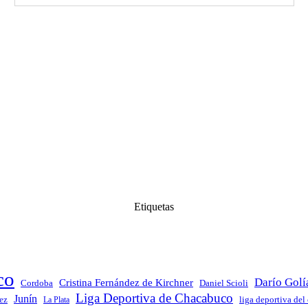
Etiquetas
co
Darío Golí
Cristina Fernández de Kirchner
Daniel Scioli
Cordoba
Liga Deportiva de Chacabuco
Junín
ez
La Plata
liga deportiva del