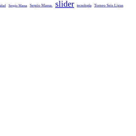
slider
Sergio Massa.
Torneo Seis Ligas
idad
Sergio Massa
tecnología