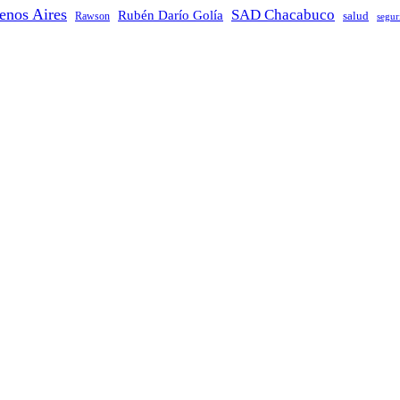
enos Aires
SAD Chacabuco
Rubén Darío Golía
salud
Rawson
segur