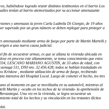
vos, habiéndose logrado reunir distintos testimonios en el barrio Los
 cuáles tenían al barrio atemorizados por su accionar amenazante
lesiones y amenazas la joven Carla Ludmila Di Giorgio, de 19 años
 ser superado por un gran número se deben replegar para proteger a
e es amenazado mediante arma de fuego por parte de Martin Martelli y
origen a una nueva causa judicial.
l fin de secuestrar armas, es que se allana la vivienda ubicada en
ndose en proceso este allanamiento, se toma conocimiento que estos
652.034, LESCANO MARIANO AGUSTIN, de 33 años de edad, con
enaga 511, DNI nro. 32.456.428; todos se habían trasladado en
o Kriskow , mediante utilización de arma de fuego, recibiendo
a intensiva del Hospital Local. Luego de cometer el hecho, los tres
cano al momento en que se movilizaba en su automóvil, mientras al
li Martin y -oculto en los techos de la vivienda- la aprehensión de
Berazategui. Una vez en la vivienda, se logra secuestrar un
nto total de los hechos y su vinculación en los restantes ilícitos
lai.