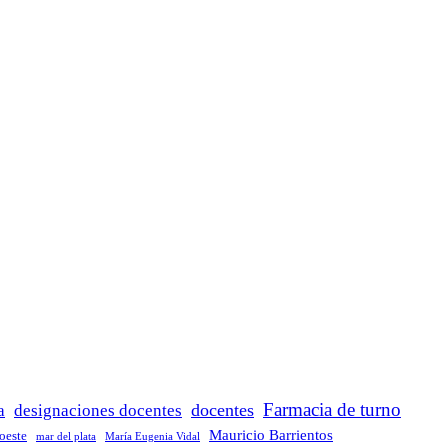
Farmacia de turno
docentes
a
designaciones docentes
Mauricio Barrientos
 oeste
María Eugenia Vidal
mar del plata