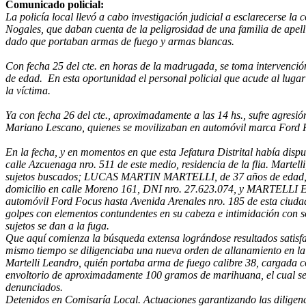
Comunicado policial:
La policía local llevó a cabo investigación judicial a esclarecerse l
Nogales, que daban cuenta de la peligrosidad de una familia de apell
dado que portaban armas de fuego y armas blancas.
Con fecha 25 del cte. en horas de la madrugada, se toma intervenció
de edad. En esta oportunidad el personal policial que acude al luga
la víctima.
Ya con fecha 26 del cte., aproximadamente a las 14 hs., sufre agres
Mariano Lescano, quienes se movilizaban en automóvil marca Ford Foc
En la fecha, y en momentos en que esta Jefatura Distrital había disp
calle Azcuenaga nro. 511 de este medio, residencia de la flia. Marte
sujetos buscados; LUCAS MARTIN MARTELLI, de 37 años de edad, 
domicilio en calle Moreno 161, DNI nro. 27.623.074, y MARTELLI 
automóvil Ford Focus hasta Avenida Arenales nro. 185 de esta ciudad
golpes con elementos contundentes en su cabeza e intimidación con so
sujetos se dan a la fuga.
Que aquí comienza la búsqueda extensa lográndose resultados satisfa
mismo tiempo se diligenciaba una nueva orden de allanamiento en la u
Martelli Leandro, quién portaba arma de fuego calibre 38, cargada con
envoltorio de aproximadamente 100 gramos de marihuana, el cual se enc
denunciados.
Detenidos en Comisaría Local. Actuaciones garantizando las diligencia