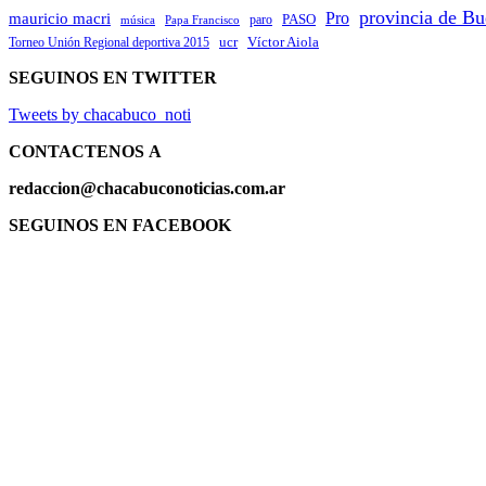
provincia de Bu
Pro
mauricio macri
PASO
paro
Papa Francisco
música
ucr
Víctor Aiola
Torneo Unión Regional deportiva 2015
SEGUINOS EN TWITTER
Tweets by chacabuco_noti
CONTACTENOS
A
redaccion@chacabuconoticias.com.ar
SEGUINOS EN FACEBOOK