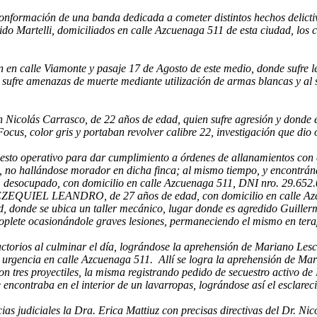
a conformación de una banda dedicada a cometer distintos hechos delicti
ido Martelli, domiciliados en calle Azcuenaga 511 de esta ciudad, los
n en calle Viamonte y pasaje 17 de Agosto de este medio, donde sufre 
r sufre amenazas de muerte mediante utilización de armas blancas y al
ión Nicolás Carrasco, de 22 años de edad, quien sufre agresión y dond
us, color gris y portaban revolver calibre 22, investigación que dio 
uesto operativo para dar cumplimiento a órdenes de allanamientos con e
lli, no hallándose morador en dicha finca; al mismo tiempo, y encontrá
desocupado, con domicilio en calle Azcuenaga 511, DNI nro. 29.
EZEQUIEL LEANDRO, de 27 años de edad, con domicilio en calle Azcu
, donde se ubica un taller mecánico, lugar donde es agredido Guillerm
plete ocasionándole graves lesiones, permaneciendo el mismo en terapi
ctorios al culminar el día, lográndose la aprehensión de Mariano Les
rgencia en calle Azcuenaga 511. Allí se logra la aprehensión de Martel
 tres proyectiles, la misma registrando pedido de secuestro activo de 
ontraba en el interior de un lavarropas, lográndose así el esclarecimie
s judiciales la Dra. Erica Mattiuz con precisas directivas del Dr. Nico