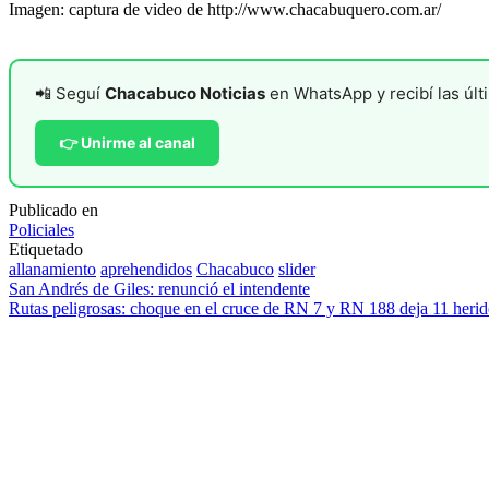
Imagen: captura de video de http://www.chacabuquero.com.ar/
📲 Seguí
Chacabuco Noticias
en WhatsApp y recibí las últi
👉 Unirme al canal
Publicado en
Policiales
Etiquetado
allanamiento
aprehendidos
Chacabuco
slider
Navegación
San Andrés de Giles: renunció el intendente
Rutas peligrosas: choque en el cruce de RN 7 y RN 188 deja 11 herid
de
entradas