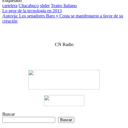
Etiquetado
cartelera
Chacabuco
slider
Teatro Italiano
Navegación
Lo peor de la tecnología en 2013
Autovía: Los senadores Baro y Costa se manifestaron a favor de su
de
creación
entradas
CN Radio
Buscar
Buscar