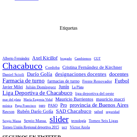
Etiquetas
Axel Kicillof
Alberto Fernández
bragado
Cambiemos
CGT
Chacabuco
Cristina Fernández de Kirchner
Cordoba
docentes
Darío Golía
designaciones docentes
Daniel Scioli
Farmacia de turno
Futbol
farmacias de turno
Frente Renovador
Junín
Javier Milei
Julián Domínguez
La Plata
Liga Deportiva de Chacabuco
liga deportiva del oeste
Mauricio Barrientos
mauricio macri
María Eugenia Vidal
mar del plata
provincia de Buenos Aires
Pro
PASO
paro
Papa Francisco
música
SAD Chacabuco
Rubén Darío Golía
salud
Rawson
seguridad
slider
Sergio Massa.
Torneo Seis Ligas
Sergio Massa
tecnología
ucr
Víctor Aiola
Torneo Unión Regional deportiva 2015