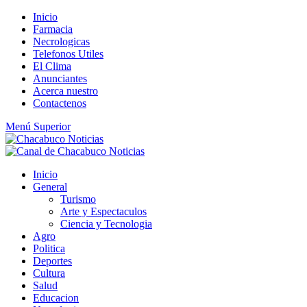
Saltar
Inicio
al
Farmacia
contenido
Necrologicas
Telefonos Utiles
El Clima
Anunciantes
Acerca nuestro
Contactenos
Menú Superior
Inicio
General
Turismo
Arte y Espectaculos
Ciencia y Tecnologia
Agro
Politica
Deportes
Cultura
Salud
Educacion